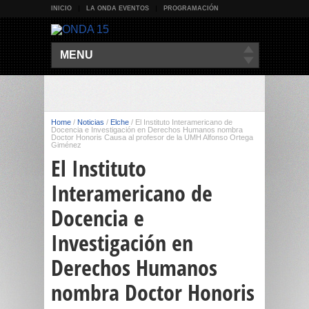
INICIO
LA ONDA EVENTOS
PROGRAMACIÓN
MENU
Home
/
Noticias
/
Elche
/
El Instituto Interamericano de
Docencia e Investigación en Derechos Humanos nombra
Doctor Honoris Causa al profesor de la UMH Alfonso Ortega
Giménez
El Instituto
Interamericano de
Docencia e
Investigación en
Derechos Humanos
nombra Doctor Honoris