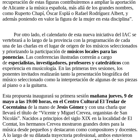
recuperación de estas figuras contribuiremos a ampliar la aportación
de Alicante a la música española, más allá de los grandes nombres,
como Ruperto Chapí, Óscar Esplá o Rafael Rodríguez Albert, y
además poniendo en valor la figura de la mujer en esta disciplina”.
Por otro lado, el calendario de esta nueva iniciativa del IAC se
vertebrará a lo largo de la provincia con la programación de cada
una de las charlas en el lugar de origen de los músicos seleccionados
y priorizando la participación de
músicos locales para las
ponencias
. Las conferencias ilustradas correrán a cargo
de
especialistas, investigadores, profesores y catedráticos
con
experiencia en musicología. En las primeras tres sesiones, los
ponentes invitados realizarán tanto la presentación biográfica del
músico seleccionado como la interpretación de algunas de sus piezas
al piano o a la guitarra.
Esta propuesta inaugurará su primera sesión
mañana jueves, 9 de
mayo a las 19:00 horas, en el Centro Cultural El Teular de
Cocentaina
de la mano de
Jesús Gómez
y con una charla que
llevará el título de “Vicente y Miguel Crevea, organistas de San
Nicolás”. Nacidos a principios del siglo XIX en la localidad de El
Comtat, los hermanos Crevea mostraron grandes dotes para la
música desde pequeños y destacaron como compositores y docentes.
A lo largo de su dilatada trayectoria profesional, ambos estuvieron