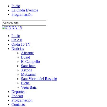
Inicio
La Onda Eventos
Programación
Inicio
On Air
Onda 15 TV
Noticias
Alicante
Busot
El Campello
Sant Joan
Xixona
Mutxamel
Sant Vicent del Raspeig
Elche
Vega Baja
Deportes
Podcast
Programación
Contacto