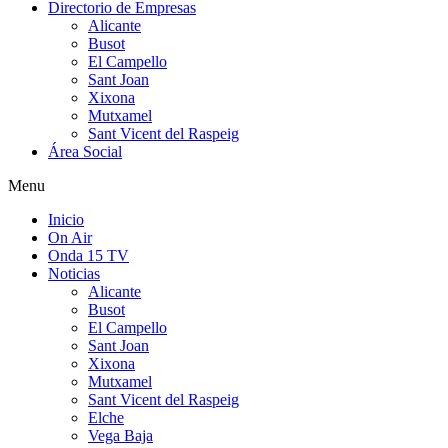
Directorio de Empresas
Alicante
Busot
El Campello
Sant Joan
Xixona
Mutxamel
Sant Vicent del Raspeig
Área Social
Menu
Inicio
On Air
Onda 15 TV
Noticias
Alicante
Busot
El Campello
Sant Joan
Xixona
Mutxamel
Sant Vicent del Raspeig
Elche
Vega Baja