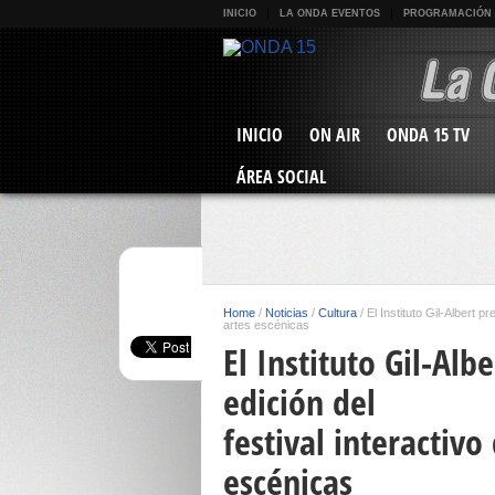
INICIO
LA ONDA EVENTOS
PROGRAMACIÓN
INICIO
ON AIR
ONDA 15 TV
ÁREA SOCIAL
Home
/
Noticias
/
Cultura
/
El Instituto Gil-Albert p
artes escénicas
El Instituto Gil-Alb
edición del
festival interactiv
escénicas