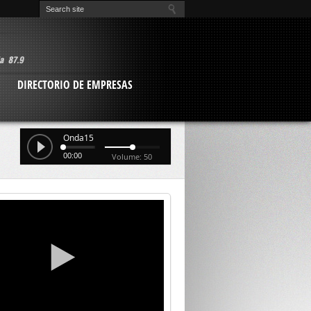
O
DIRECTORIO DE EMPRESAS
Onda15
00:00
Volume: 50