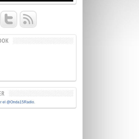
OOK
ER
or el @Onda15Radio.