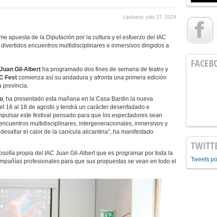
Updated: julio 27, 2024
rme apuesta de la Diputación por la cultura y el esfuerzo del IAC
ivertidos encuentros multidisciplinares e inmersivos dirigidos a
FACEB
 Juan Gil-Albert
ha programado dos fines de semana de teatro y
C Fest
comienza así su andadura y afronta una primera edición
a provincia.
o
, ha presentado esta mañana en la Casa Bardin la nueva
del 16 al 18 de agosto y tendrá un carácter desenfadado e
mpulsar este festival pensado para que los espectadores sean
encuentros multidisciplinares, intergeneracionales, inmersivos y
 desafiar el calor de la canícula alicantina”, ha manifestado
TWITT
ilosofía propia del IAC Juan Gil-Albert que es programar por toda la
Tweets p
compañías profesionales para que sus propuestas se vean en todo el