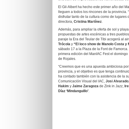
El Gil-Albert ha hecho este primer año del M
lleguen a todos los rincones de la provinci
disfrutar tanto de la cultura como de lugares d
directora,
Cristina Martínez
.
Además, para ampliar la oferta de sol y playa
propuestas de artes escénicas a tres pueblos 
paraje la Era del Teular de Tibi acogerá al a
Trócola
y
“El loco show de Manolo Costa y 
sábado 17 a la Plaza de la Font de Famorca.
primera edición del ManIAC Fest el domingo 
de Rojales.
“Creemos que es una apuesta ambiciosa por la
provincia, y el objetivo es que tenga continu
ha contado también con la asistencia de la s
Comunicación Visual del IAC,
Josi Alvarado
Hakim
y
Jaime Zaragoza
de Zink in Jazz,
Ir
Díaz ‘Mindanguillo’
.