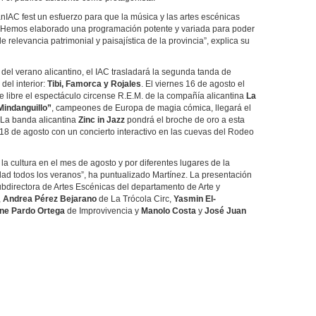
anIAC fest un esfuerzo para que la música y las artes escénicas
a. “Hemos elaborado una programación potente y variada para poder
e relevancia patrimonial y paisajística de la provincia”, explica su
 del verano alicantino, el IAC trasladará la segunda tanda de
del interior:
Tibi, Famorca y Rojales
. El viernes 16 de agosto el
ire libre el espectáculo circense R.E.M. de la compañía alicantina
La
Mindanguillo”
, campeones de Europa de magia cómica, llegará el
 La banda alicantina
Zinc in Jazz
pondrá el broche de oro a esta
18 de agosto con un concierto interactivo en las cuevas del Rodeo
 cultura en el mes de agosto y por diferentes lugares de la
idad todos los veranos”, ha puntualizado Martínez. La presentación
ubdirectora de Artes Escénicas del departamento de Arte y
,
Andrea Pérez Bejarano
de La Trócola Circ,
Yasmin El-
ene Pardo Ortega
de Improvivencia y
Manolo Costa
y
José Juan