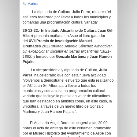
By
Marina
· La diputada de Cultura, Julia Parra, remarca “el
esfuerzo realizado por llevar a todos los municipios y
comarcas una programación cultural variada”
26-12-22.-
El
Instituto Alicantino de Cultura Juan Gil-
Albert
presenta mañana en Aspe el libro ganador
del
XVII
Premio de Investigación Manuel
Cremades
2022 titulado
Antonio Sánchez Almodóvar.
Un excepcional viticultor en tierras alicantinas (1821-
1882)
y firmado por
Gonzalo Martínez
y
Juan Ramón
Pujalte
.
La vicepresidenta y diputada de Cultura,
Julia
Parra
, ha celebrado que con esta nueva actividad
“volvemos a demostrar el esfuerzo que está realizando
el IAC Juan Gil-Albert para llevar a todos los
municipios y comarcas una programación cultural
variada que incluye la puesta en valor de alicantinos
que han destacado en ámbitos como, en este caso, la
viticultura, a través de un nuevo libro de Gonzalo
Martínez y Juan Ramón Pujalte”.
El Auditorio Ángel Boronat acogerá a las 20:00
horas el acto de entrega de este certamen promovido
por el Museo Histórico del Ayuntamiento de Aspe con