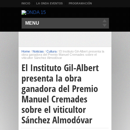
INICIO
LA ONDA EVENTOS
PROGRAMACIÓN
MENU
Home
/
Noticias
/
Cultura
/
El Instituto Gil-Albert presenta la
obra ganadora del Premio Manuel Cremades sobre el
viticultor Sánchez Almodóvar
El Instituto Gil-Albert
presenta la obra
ganadora del Premio
Manuel Cremades
sobre el viticultor
Sánchez Almodóvar