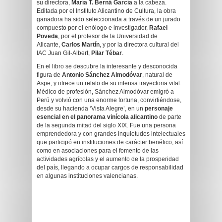
su directora,
María T. Berná García
a la cabeza.
Editada por el Instituto Alicantino de Cultura, la obra
ganadora ha sido seleccionada a través de un jurado
compuesto por el enólogo e investigador,
Rafael
Poveda
, por el profesor de la Universidad de
Alicante,
Carlos Martín
, y por la directora cultural del
IAC Juan Gil-Albert,
Pilar Tébar
.
En el libro se descubre la interesante y desconocida
figura de
Antonio Sánchez Almodóvar
, natural de
Aspe, y ofrece un relato de su intensa trayectoria vital.
Médico de profesión, Sánchez Almodóvar emigró a
Perú y volvió con una enorme fortuna, convirtiéndose,
desde su hacienda ‘Vista Alegre’, en un
personaje
esencial en el panorama vinícola alicantino
de parte
de la segunda mitad del siglo XIX. Fue una persona
emprendedora y con grandes inquietudes intelectuales
que participó en instituciones de carácter benéfico, así
como en asociaciones para el fomento de las
actividades agrícolas y el aumento de la prosperidad
del país, llegando a ocupar cargos de responsabilidad
en algunas instituciones valencianas.