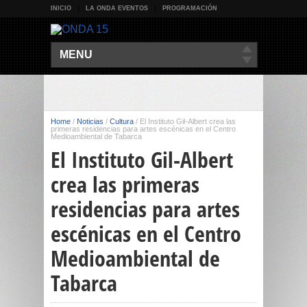
INICIO
LA ONDA EVENTOS
PROGRAMACIÓN
MENU
Home
/
Noticias
/
Cultura
/
El Instituto Gil-Albert crea las
primeras residencias para artes escénicas en el Centro
Medioambiental de Tabarca
El Instituto Gil-Albert
crea las primeras
residencias para artes
escénicas en el Centro
Medioambiental de
Tabarca