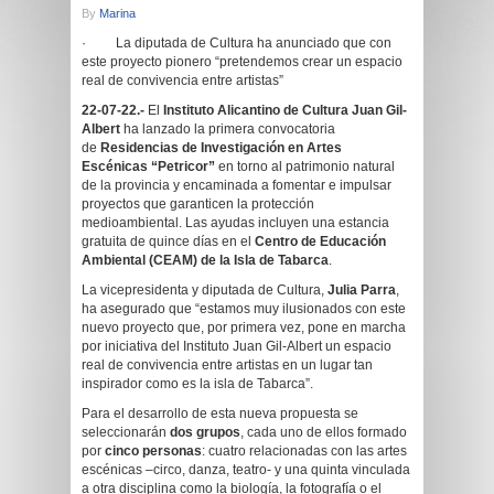
By
Marina
· La diputada de Cultura ha anunciado que con
este proyecto pionero “pretendemos crear un espacio
real de convivencia entre artistas”
22-07-22.-
El
Instituto Alicantino de Cultura Juan Gil-
Albert
ha lanzado la primera convocatoria
de
Residencias de Investigación en Artes
Escénicas
“Petricor”
en torno al patrimonio natural
de la provincia y encaminada a fomentar e impulsar
proyectos que garanticen la protección
medioambiental. Las ayudas incluyen una estancia
gratuita de quince días en el
Centro de Educación
Ambiental (CEAM) de la Isla de Tabarca
.
La vicepresidenta y diputada de Cultura,
Julia Parra
,
ha asegurado que “estamos muy ilusionados con este
nuevo proyecto que, por primera vez, pone en marcha
por iniciativa del Instituto Juan Gil-Albert un espacio
real de convivencia entre artistas en un lugar tan
inspirador como es la isla de Tabarca”.
Para el desarrollo de esta nueva propuesta se
seleccionarán
dos grupos
, cada uno de ellos formado
por
cinco personas
: cuatro relacionadas con las artes
escénicas –circo, danza, teatro- y una quinta vinculada
a otra disciplina como la biología, la fotografía o el