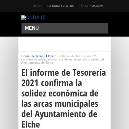
INICIO
LA ONDA EVENTOS
PROGRAMACIÓN
MENU
Home
/
Noticias
/
Elche
/
El informe de Tesorería 2021
confirma la solidez económica de las arcas municipales del
Ayuntamiento de Elche
El informe de Tesorería
2021 confirma la
solidez económica de
las arcas municipales
del Ayuntamiento de
Elche