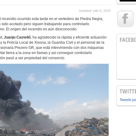
Updated: julio 8, 2024
l incendio ocurrido esta tarde en el vertedero de Piedra Negra,
a sido acotado pero siguen trabajando para controlarlo
mo. El origen del incendio es aún desconocido.
t,
Juanjo Castelló
, ha agradecido la rápida y eficiente actuación
FACEB
la Policía Local de Xixona, la Guardia Civil y el personal de la
esionaria Prezero GR, que está interviniendo con dos máquinas
tar tierra a la zona en llamas y así conseguir controlarlo
ción pasó a ser propiedad del consorcio.
TWITT
Tweets p