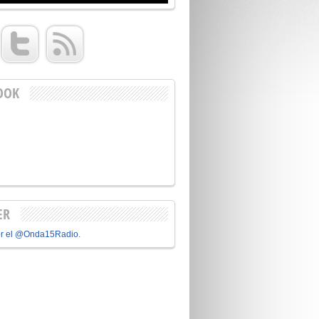
OOK
ER
or el @Onda15Radio.