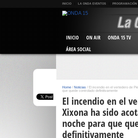
INICIO
LA ONDA EVENTOS
PROGRAMACIÓN
INICIO
ON AIR
ONDA 15 TV
ÁREA SOCIAL
Home
/
Noticias
/
El incendio en el vertedero de P
que quede controlado definitivamente
El incendio en el v
Xixona ha sido acot
noche para que qu
definitivamente