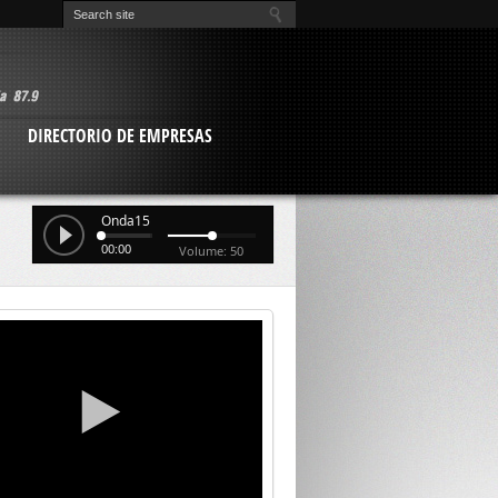
O
DIRECTORIO DE EMPRESAS
Onda15
00:00
Volume: 50