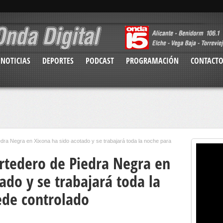
NOTICIAS
DEPORTES
PODCAST
PROGRAMACIÓN
CONTACT
iedra Negra en Xixona ha sido acotado y se trabajará toda la noche para
ertedero de Piedra Negra en
ado y se trabajará toda la
ede controlado