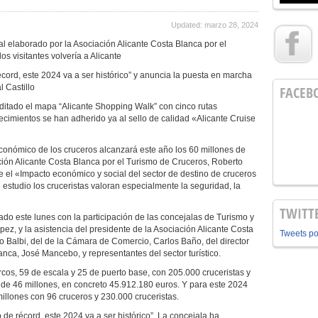
Updated: marzo 28, 2024
al elaborado por la Asociación Alicante Costa Blanca por el
s visitantes volvería a Alicante
cord, este 2024 va a ser histórico” y anuncia la puesta en marcha
l Castillo
FACEB
ditado el mapa “Alicante Shopping Walk” con cinco rutas
cimientos se han adherido ya al sello de calidad «Alicante Cruise
conómico de los cruceros alcanzará este año los 60 millones de
ación Alicante Costa Blanca por el Turismo de Cruceros, Roberto
re el «Impacto económico y social del sector de destino de cruceros
 estudio los cruceristas valoran especialmente la seguridad, la
TWITT
ado este lunes con la participación de las concejalas de Turismo y
ez, y la asistencia del presidente de la Asociación Alicante Costa
Tweets p
 Balbi, del de la Cámara de Comercio, Carlos Baño, del director
nca, José Mancebo, y representantes del sector turístico.
rcos, 59 de escala y 25 de puerto base, con 205.000 cruceristas y
 de 46 millones, en concreto 45.912.180 euros. Y para este 2024
illones con 96 cruceros y 230.000 cruceristas.
de récord, este 2024 va a ser histórico”. La concejala ha