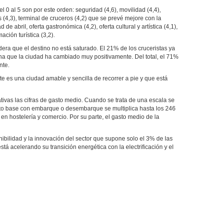
0 al 5 son por este orden: seguridad (4,6), movilidad (4,4),
as (4,3), terminal de cruceros (4,2) que se prevé mejore con la
 abril, oferta gastronómica (4,2), oferta cultural y artística (4,1),
mación turística (3,2).
ra que el destino no está saturado. El 21% de los cruceristas ya
pina que la ciudad ha cambiado muy positivamente. Del total, el 71%
nte.
te es una ciudad amable y sencilla de recorrer a pie y que está
tivas las cifras de gasto medio. Cuando se trata de una escala se
erto base con embarque o desembarque se multiplica hasta los 246
en hostelería y comercio. Por su parte, el gasto medio de la
nibilidad y la innovación del sector que supone solo el 3% de las
tá acelerando su transición energética con la electrificación y el