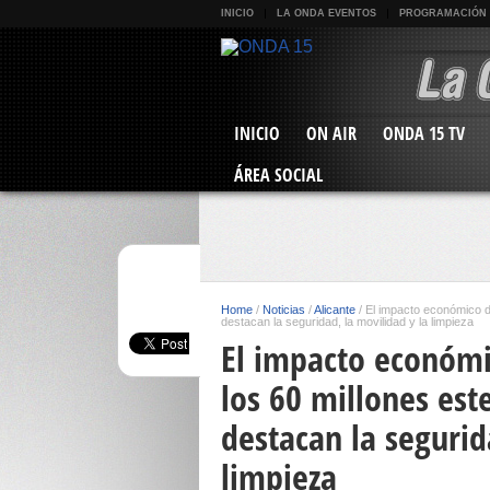
INICIO
LA ONDA EVENTOS
PROGRAMACIÓN
INICIO
ON AIR
ONDA 15 TV
ÁREA SOCIAL
Home
/
Noticias
/
Alicante
/
El impacto económico de
destacan la seguridad, la movilidad y la limpieza
El impacto económi
los 60 millones este
destacan la segurid
limpieza