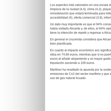
Los aspectos más valorados en una escala del 
limpieza de la ciudad (4,4), clima (4,3), play
remodelación que estará terminada para mitad de
accesibilidad (4), oferta comercial (3,9), infor
Un dato muy importante es que el 94% conside
había visitado Alicante y, de ellos, el 84% o
tiene la intención de repetir y regresar a Alica
En general el crucerista considera que Alican
bien planificada.
En cuanto al impacto económico son significa
sitúa en 74,66 euros, mientras que si es pu
euros al añadir alojamiento y un mayor gasto 
tripulación asciende a 109 euros.
Martínez ha resaltado la apuesta por la soste
emisiones de Co2 del sector marítimo y que es
uso de gas natural licuado.