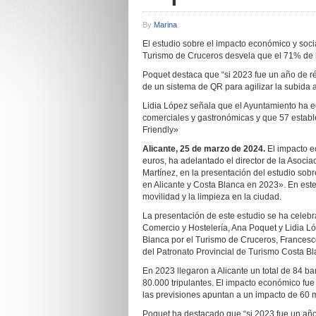
By
Marina
El estudio sobre el impacto económico y soci
Turismo de Cruceros desvela que el 71% de lo
Poquet destaca que “si 2023 fue un año de ré
de un sistema de QR para agilizar la subida a
Lidia López señala que el Ayuntamiento ha e
comerciales y gastronómicas y que 57 estable
Friendly»
Alicante, 25 de marzo de 2024.
El impacto e
euros, ha adelantado el director de la Asoci
Martínez, en la presentación del estudio sob
en Alicante y Costa Blanca en 2023». En este
movilidad y la limpieza en la ciudad.
La presentación de este estudio se ha celebr
Comercio y Hostelería, Ana Poquet y Lidia Lóp
Blanca por el Turismo de Cruceros, Francesco
del Patronato Provincial de Turismo Costa Bla
En 2023 llegaron a Alicante un total de 84 ba
80.000 tripulantes. El impacto económico fue
las previsiones apuntan a un impacto de 60 m
Poquet ha destacado que “si 2023 fue un año 