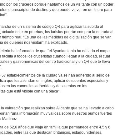
smo por los cruceros porque hablamos de un visitante con un poder
lente prescriptor de destino y que puede volver en un futuro para
dad”.
rcha de un sistema de código QR para agilizar la subida al
a, actualmente en pruebas, los turistas podrán comprar la entrada al
n tiempo real. “Es una de las medidas de digitalización que se van
a de quienes nos visitan”, ha explicado.
telería ha informado de que “el Ayuntamiento ha editado el mapa
acilita a todos los cruceristas cuando llegan a la ciudad, el cual
iales y gastronómicas del centro tradicional y un QR que te lleva
.
 57 establecimientos de la ciudad ya se han adherido al sello de
tiza que les atiendan en inglés, aplicar descuentos especiales y
tas en los comercios adheridos y descuentos en los
utas que está visible con una placa”.
s y la valoración que realizan sobre Alicante que se ha llevado a cabo
portan “una información muy valiosa sobre nuestros puntos fuertes
o Martínez.
rsona de 52,6 años que viaja en familia que permanece entre 4,5 y 6
idades, entre las que destacan británicos, estadounidenses,