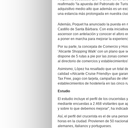
reafirmado “la apuesta del Patronato de Turi
adquisitivo medio-alto que además es un exce
una estancia más prolongada en nuestra ciu
Además, Poquet ha anunciado la puesta en ma
Castillo de Santa Bárbara. Con esta iniciativ
ascensor con antelación y conocer el aforo e
a poner en marcha para mejorar la experienci
Por su parte, la concejala de Comercio y Hos
‘Alicante Shopping Walk’ con un plano que se f
dispone de 5 rutas a pie por las zonas comerc
al directorio de comercios y establecimientos”
Asimismo, López ha resaltado que un total de
calidad «Alicante Cruise Friendly» que garan
Tax Free, pago con tarjeta, campañas de ofer
establecimientos de hostelería en las cinco r
Estudio
El estudio incluye el perfil de los crucerista
mediante encuestas a 2.468 visitantes que a
y sobre lo que debemos mejorar”, ha indicad
Así, el perfil del crucerista es el de una pe
horas en la ciudad. Provienen de 50 nacional
alemanes, italianos y portugueses.