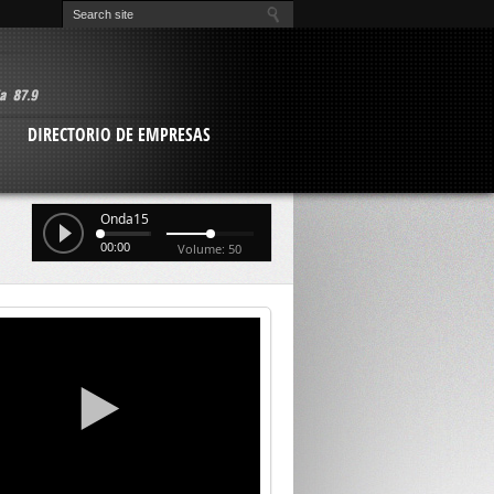
O
DIRECTORIO DE EMPRESAS
Onda15
00:00
Volume: 50