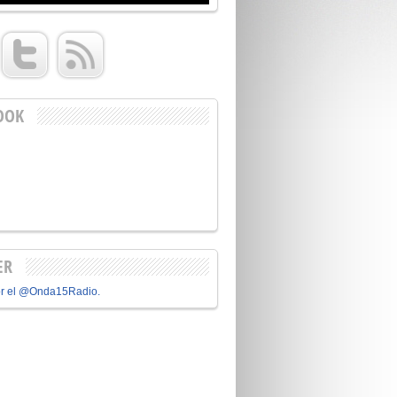
OOK
ER
or el @Onda15Radio.