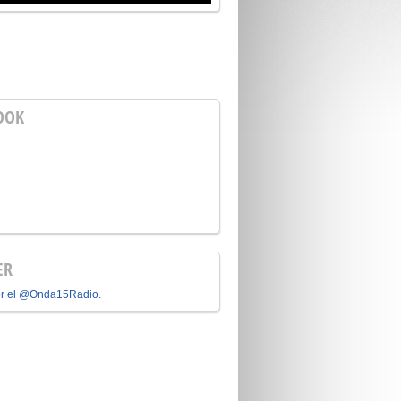
OOK
ER
or el @Onda15Radio.