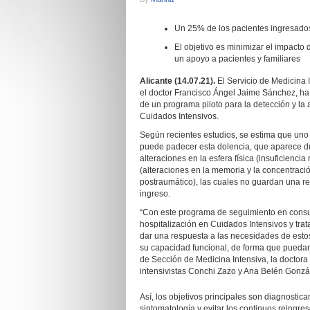
Un 25% de los pacientes ingresados
El objetivo es minimizar el impacto 
un apoyo a pacientes y familiares
Alicante (14.07.21).
El Servicio de Medicina I
el doctor Francisco Ángel Jaime Sánchez, ha
de un programa piloto para la detección y la 
Cuidados Intensivos.
Según recientes estudios, se estima que uno
puede padecer esta dolencia, que aparece du
alteraciones en la esfera física (insuficiencia
(alteraciones en la memoria y la concentraci
postraumático), las cuales no guardan una re
ingreso.
“Con este programa de seguimiento en consul
hospitalización en Cuidados Intensivos y tr
dar una respuesta a las necesidades de estos 
su capacidad funcional, de forma que puedan r
de Sección de Medicina Intensiva, la doctora 
intensivistas Conchi Zazo y Ana Belén Gonzá
Así, los objetivos principales son diagnostic
sintomatología y evitar los continuos reingre