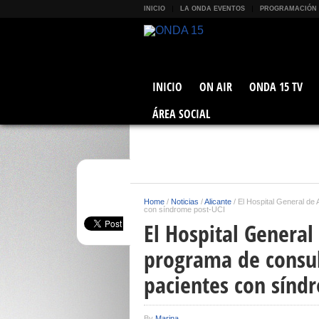
INICIO
LA ONDA EVENTOS
PROGRAMACIÓN
INICIO
ON AIR
ONDA 15 TV
ÁREA SOCIAL
Home
/
Noticias
/
Alicante
/
El Hospital General de
con síndrome post-UCI
El Hospital General
programa de consul
pacientes con sínd
By
Marina