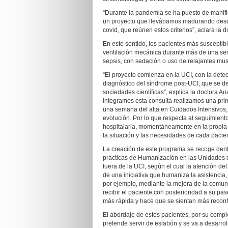
“Durante la pandemia se ha puesto de manifie
un proyecto que llevábamos madurando desde 
covid, que reúnen estos criterios”, aclara la 
En este sentido, los pacientes más susceptib
ventilación mecánica durante más de una sem
sepsis, con sedación o uso de relajantes musc
“El proyecto comienza en la UCI, con la detec
diagnóstico del síndrome post-UCI, que se de
sociedades científicas”, explica la doctora A
integramos esta consulta realizamos una prime
una semana del alta en Cuidados Intensivos, 
evolución. Por lo que respecta al seguimiento
hospitalaria, momentáneamente en la propia
la situación y las necesidades de cada pacien
La creación de este programa se recoge dent
prácticas de Humanización en las Unidades 
fuera de la UCI, según el cual la atención de
de una iniciativa que humaniza la asistencia,
por ejemplo, mediante la mejora de la comun
recibir el paciente con posterioridad a su pa
más rápida y hace que se sientan más reconf
El abordaje de estos pacientes, por su comple
pretende servir de eslabón y se va a desarrol