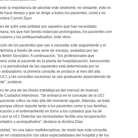
sto la importancia de abordar este síndrome; no obstante, este es
hace tiempo y que se dirige a todos los pacientes, covid y no
doctora Conchi Zazo.
les de sufrir esta entidad son aquellos que han necesitado
ana, los que han tenido estancias prolongadas, los pacientes con
ulares y los politraumatizados, ente otros.
ción de los pacientes que van a necesitar este seguimiento y el
termina a través de una serie de escalas, avaladas por las
na Belén González. A continuación, “los profesionales que
ra visita al paciente en la planta de hospitalización, transcurrida
y la periodicidad de las siguientes está determinada por su
 ambulatorio, la primera consulta se produce al mes del alta
 UCI, y las consultas sucesivas se van graduando dependiendo de
te”, sostiene.
ro de una de las líneas estratégicas del manual de buenas
de Cuidados Intensivos. “Se enmarca en el concepto de la UCI
l paciente crítico va más allá del momento agudo. Además, se trata
 porque ofrece soporte tanto a los pacientes como a sus familias;
icación y el entrenamiento en torno a los cuidados que ha de
so por la UCI. Detectar las necesidades facilita una recuperación
ortados y acompañados”, destaca la doctora Díaz.
jidad, “es una labor multidisciplinar, de modo que esta consulta
lar en colaboración con otras especialidades del hospital y de los