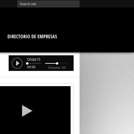
O
DIRECTORIO DE EMPRESAS
Onda15
00:00
Volume: 50