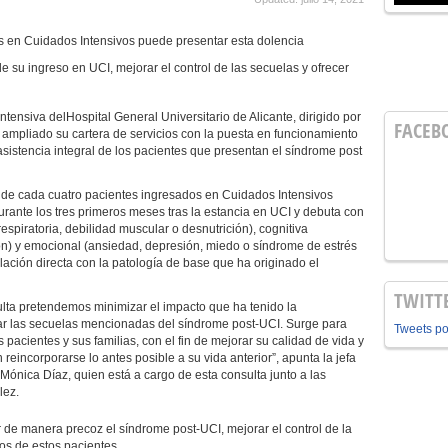
 en Cuidados Intensivos puede presentar esta dolencia
de su ingreso en UCI, mejorar el control de las secuelas y ofrecer
ntensiva delHospital General Universitario de Alicante, dirigido por
FACEB
 ampliado su cartera de servicios con la puesta en funcionamiento
asistencia integral de los pacientes que presentan el síndrome post
 de cada cuatro pacientes ingresados en Cuidados Intensivos
rante los tres primeros meses tras la estancia en UCI y debuta con
 respiratoria, debilidad muscular o desnutrición), cognitiva
ón) y emocional (ansiedad, depresión, miedo o síndrome de estrés
lación directa con la patología de base que ha originado el
TWITT
ta pretendemos minimizar el impacto que ha tenido la
atar las secuelas mencionadas del síndrome post-UCI. Surge para
Tweets p
pacientes y sus familias, con el fin de mejorar su calidad de vida y
eincorporarse lo antes posible a su vida anterior”, apunta la jefa
Mónica Díaz, quien está a cargo de esta consulta junto a las
lez.
ar de manera precoz el síndrome post-UCI, mejorar el control de la
sos de estos pacientes.