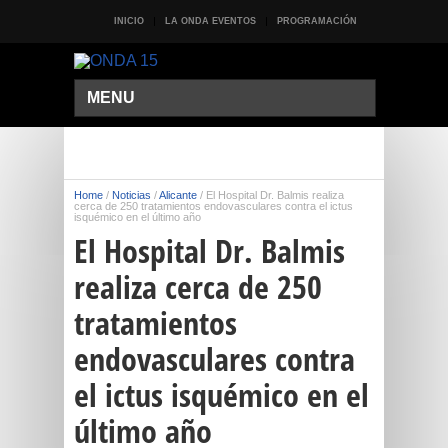
INICIO
LA ONDA EVENTOS
PROGRAMACIÓN
MENU
Home
/
Noticias
/
Alicante
/
El Hospital Dr. Balmis realiza
cerca de 250 tratamientos endovasculares contra el ictus
isquémico en el último año
El Hospital Dr. Balmis
realiza cerca de 250
tratamientos
endovasculares contra
el ictus isquémico en el
último año