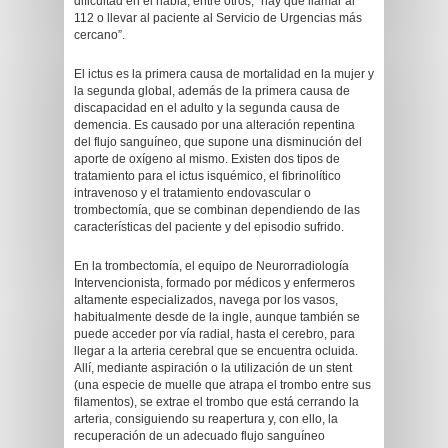
dificultad en el habla, entre otros, “hay que llamar al
112 o llevar al paciente al Servicio de Urgencias más
cercano”.
El ictus es la primera causa de mortalidad en la mujer y
la segunda global, además de la primera causa de
discapacidad en el adulto y la segunda causa de
demencia. Es causado por una alteración repentina
del flujo sanguíneo, que supone una disminución del
aporte de oxígeno al mismo. Existen dos tipos de
tratamiento para el ictus isquémico, el fibrinolítico
intravenoso y el tratamiento endovascular o
trombectomía, que se combinan dependiendo de las
características del paciente y del episodio sufrido.
En la trombectomía, el equipo de Neurorradiología
Intervencionista, formado por médicos y enfermeros
altamente especializados, navega por los vasos,
habitualmente desde de la ingle, aunque también se
puede acceder por vía radial, hasta el cerebro, para
llegar a la arteria cerebral que se encuentra ocluida.
Allí, mediante aspiración o la utilización de un stent
(una especie de muelle que atrapa el trombo entre sus
filamentos), se extrae el trombo que está cerrando la
arteria, consiguiendo su reapertura y, con ello, la
recuperación de un adecuado flujo sanguíneo