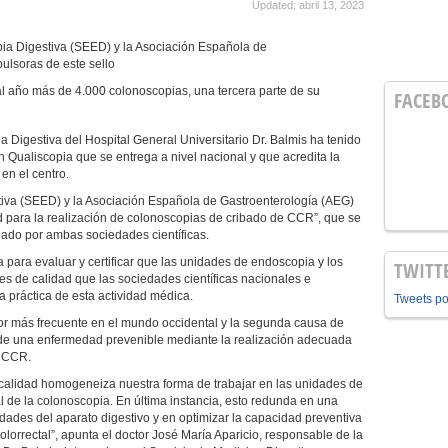
Updated: abril 13, 2023
a Digestiva (SEED) y la Asociación Española de
ulsoras de este sello
l año más de 4.000 colonoscopias, una tercera parte de su
FACEB
Digestiva del Hospital General Universitario Dr. Balmis ha tenido
ión Qualiscopia que se entrega a nivel nacional y que acredita la
en el centro.
va (SEED) y la Asociación Española de Gastroenterología (AEG)
d para la realización de colonoscopias de cribado de CCR”, que se
ado por ambas sociedades científicas.
 para evaluar y certificar que las unidades de endoscopia y los
TWITT
s de calidad que las sociedades científicas nacionales e
a práctica de esta actividad médica.
Tweets p
mor más frecuente en el mundo occidental y la segunda causa de
 de una enfermedad prevenible mediante la realización adecuada
e CCR.
e calidad homogeneiza nuestra forma de trabajar en las unidades de
l de la colonoscopia. En última instancia, esto redunda en una
dades del aparato digestivo y en optimizar la capacidad preventiva
olorrectal”, apunta el doctor José María Aparicio, responsable de la