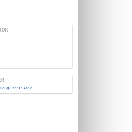
OOK
ER
or el @Onda15Radio.