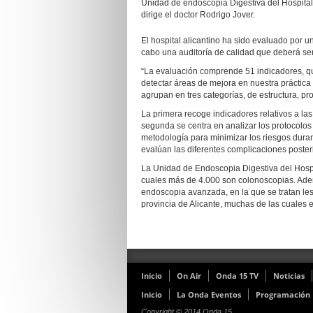
Unidad de endoscopia Digestiva del Hospital 
dirige el doctor Rodrigo Jover.
El hospital alicantino ha sido evaluado por u
cabo una auditoría de calidad que deberá se
“La evaluación comprende 51 indicadores, qu
detectar áreas de mejora en nuestra práctica c
agrupan en tres categorías, de estructura, pr
La primera recoge indicadores relativos a las 
segunda se centra en analizar los protocolos 
metodología para minimizar los riesgos durant
evalúan las diferentes complicaciones posteri
La Unidad de Endoscopia Digestiva del Hospit
cuales más de 4.000 son colonoscopias. Ade
endoscopia avanzada, en la que se tratan les
provincia de Alicante, muchas de las cuales 
Inicio
On Air
Onda 15 TV
Noticias
Inicio
La Onda Eventos
Programación
Copyright © 2014 Onda 15.