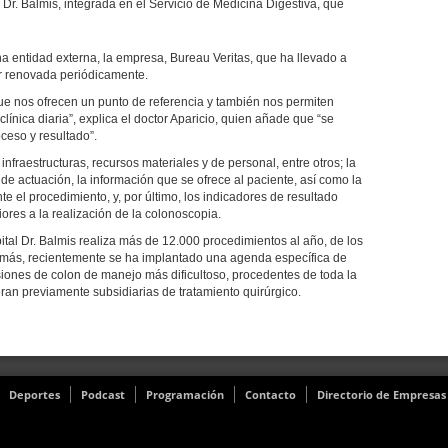
Dr. Balmis, integrada en el Servicio de Medicina Digestiva, que
na entidad externa, la empresa, Bureau Veritas, que ha llevado a
r renovada periódicamente.
e nos ofrecen un punto de referencia y también nos permiten
línica diaria”, explica el doctor Aparicio, quien añade que “se
oceso y resultado”.
infraestructuras, recursos materiales y de personal, entre otros; la
de actuación, la información que se ofrece al paciente, así como la
e el procedimiento, y, por último, los indicadores de resultado
ores a la realización de la colonoscopia.
al Dr. Balmis realiza más de 12.000 procedimientos al año, de los
más, recientemente se ha implantado una agenda específica de
iones de colon de manejo más dificultoso, procedentes de toda la
eran previamente subsidiarias de tratamiento quirúrgico.
Deportes
Podcast
Programación
Contacto
Directorio de Empresas