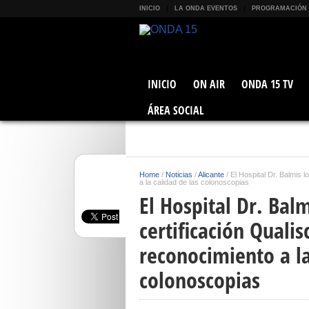
INICIO
LA ONDA EVENTOS
PROGRAMACIÓN
INICIO
ON AIR
ONDA 15 TV
ÁREA SOCIAL
Home
/
Noticias
/
Alicante
/
El Hospital Dr. Balmis l
a la calidad de las colonoscopias
El Hospital Dr. Bal
certificación Qualis
reconocimiento a la
colonoscopias