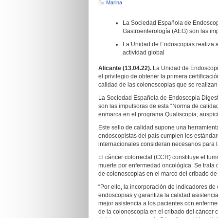
By
Marina
La Sociedad Española de Endoscopi
Gastroenterología (AEG) son las imp
La Unidad de Endoscopias realiza a
actividad global
Alicante (13.04.22).
La Unidad de Endoscopia 
el privilegio de obtener la primera certificac
calidad de las colonoscopias que se realizan 
La Sociedad Española de Endoscopia Digesti
son las impulsoras de esta “Norma de calida
enmarca en el programa Qualiscopia, auspici
Este sello de calidad supone una herramienta
endoscopistas del país cumplen los estándare
internacionales consideran necesarios para l
El cáncer colorrectal (CCR) constituye el tu
muerte por enfermedad oncológica. Se trata
de colonoscopias en el marco del cribado d
“Por ello, la incorporación de indicadores d
endoscopias y garantiza la calidad asistencia
mejor asistencia a los pacientes con enferme
de la colonoscopia en el cribado del cáncer c