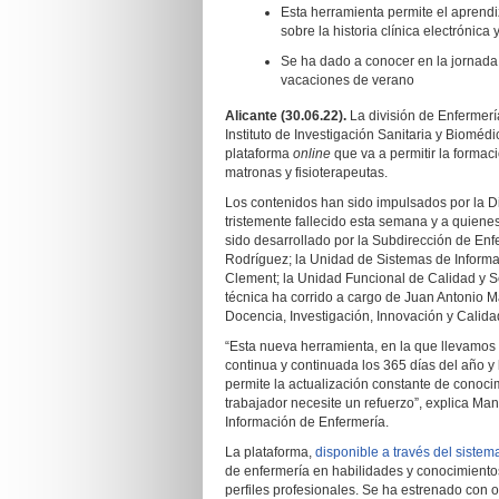
Esta herramienta permite el aprendi
sobre la historia clínica electrónica
Se ha dado a conocer en la jornada
vacaciones de verano
Alicante (30.06.22).
La división de Enfermería
Instituto de Investigación Sanitaria y Biomé
plataforma
online
que va a permitir la formac
matronas y fisioterapeutas.
Los contenidos han sido impulsados por la Di
tristemente fallecido esta semana y a quiene
sido desarrollado por la Subdirección de Enf
Rodríguez; la Unidad de Sistemas de Inform
Clement; la Unidad Funcional de Calidad y Se
técnica ha corrido a cargo de Juan Antonio 
Docencia, Investigación, Innovación y Calid
“Esta nueva herramienta, en la que llevamos 
continua y continuada los 365 días del año y 
permite la actualización constante de conoci
trabajador necesite un refuerzo”, explica M
Información de Enfermería.
La plataforma,
disponible a través del sistem
de enfermería en habilidades y conocimientos,
perfiles profesionales. Se ha estrenado con 