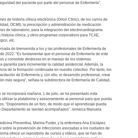
 seguridad del paciente por parte del personal de Enfermería”,
es de historia clínica electrónica (Orion Clinic); de los carros de
lidad, OCMI); la prescripción y administración de medicación
es de laboratorio, para la integración del electrocardiograma
 historia clínica, y otros programas corporativos para TCAE,
gico, etc.
rnada de bienvenida a los y las profesionales de Enfermería de
de 2022. “Es fundamental que el personal de Enfermería de este
rsos y consolide destrezas en el manejo de los sistemas
 garantía para incrementar la calidad asistencial. Además, la
cia de la formación continuada en nuestro colectivo. Por tanto, los
citación de Enfermería y, con ello, el desarrollo profesional, crear
ión más segura”, señala la subdirectora de Enfermería de Calidad,
e se incorporará mañana, 1 de julio, se ha presentado esta
ra utilizar la plataforma y asesoramiento al personal para que pueda
rsos. “Disponemos de un foro, de modo que el aprendizaje pueda
tro Departamento se sientan acompañados”, remarca Manuela
Medicina Preventiva, Marina Fuster, y la enfermera Ana Esclápez,
l sobre la prevención de infecciones asociadas a los cuidados de
aforma ofrece un repositorio de cursos y vídeos, que se han de