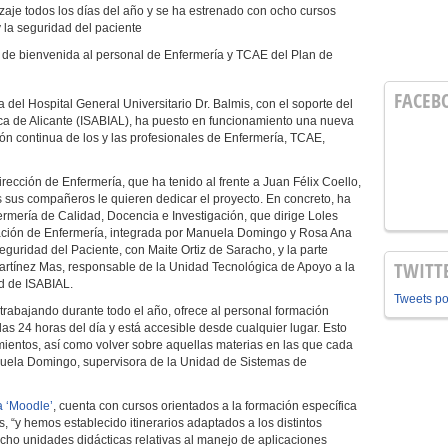
zaje todos los días del año y se ha estrenado con ocho cursos
 y la seguridad del paciente
 de bienvenida al personal de Enfermería y TCAE del Plan de
FACEB
 del Hospital General Universitario Dr. Balmis, con el soporte del
dica de Alicante (ISABIAL), ha puesto en funcionamiento una nueva
ión continua de los y las profesionales de Enfermería, TCAE,
rección de Enfermería, que ha tenido al frente a Juan Félix Coello,
s sus compañeros le quieren dedicar el proyecto. En concreto, ha
ermería de Calidad, Docencia e Investigación, que dirige Loles
ación de Enfermería, integrada por Manuela Domingo y Rosa Ana
guridad del Paciente, con Maite Ortiz de Saracho, y la parte
TWITT
Martínez Mas, responsable de la Unidad Tecnológica de Apoyo a la
ad de ISABIAL.
Tweets p
trabajando durante todo el año, ofrece al personal formación
las 24 horas del día y está accesible desde cualquier lugar. Esto
mientos, así como volver sobre aquellas materias en las que cada
anuela Domingo, supervisora de la Unidad de Sistemas de
a ‘Moodle’
, cuenta con cursos orientados a la formación específica
 “y hemos establecido itinerarios adaptados a los distintos
ocho unidades didácticas relativas al manejo de aplicaciones