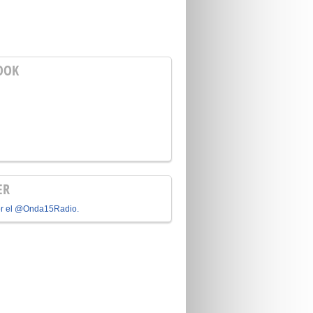
OOK
ER
or el @Onda15Radio.