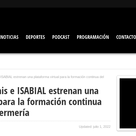
NOTICIAS
DEPORTES
PODCAST
PROGRAMACIÓN
CONTACT
e ISABIAL estrenan una plataforma virtual para la formación continua del
mis e ISABIAL estrenan una
para la formación continua
fermería
Updated: julio 1, 2022