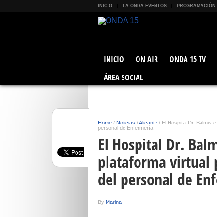
INICIO
LA ONDA EVENTOS
PROGRAMACIÓN
INICIO
ON AIR
ONDA 15 TV
ÁREA SOCIAL
Home
/
Noticias
/
Alicante
/
El Hospital Dr. Balmis 
personal de Enfermería
El Hospital Dr. Bal
plataforma virtual 
del personal de En
By
Marina