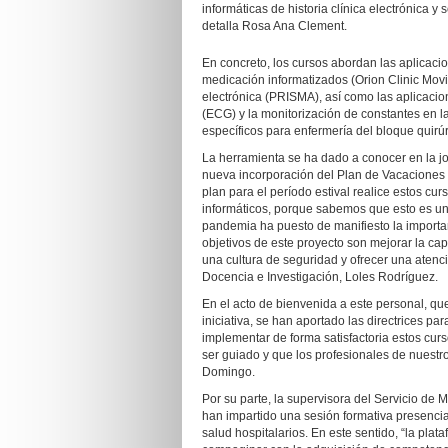
informáticas de historia clínica electrónica y
detalla Rosa Ana Clement.
En concreto, los cursos abordan las aplicacion
medicación informatizados (Orion Clinic Movi
electrónica (PRISMA), así como las aplicacion
(ECG) y la monitorización de constantes en la
específicos para enfermería del bloque quirúr
La herramienta se ha dado a conocer en la jo
nueva incorporación del Plan de Vacaciones 
plan para el período estival realice estos cu
informáticos, porque sabemos que esto es una
pandemia ha puesto de manifiesto la importan
objetivos de este proyecto son mejorar la capa
una cultura de seguridad y ofrecer una atenc
Docencia e Investigación, Loles Rodríguez.
En el acto de bienvenida a este personal, qu
iniciativa, se han aportado las directrices pa
implementar de forma satisfactoria estos cu
ser guiado y que los profesionales de nues
Domingo.
Por su parte, la supervisora del Servicio de 
han impartido una sesión formativa presencia
salud hospitalarios. En este sentido, “la plat