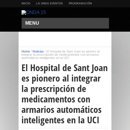
INICIO
LA ONDA EVENTOS
PROGRAMACIÓN
MENU
Home
/
Noticias
/
El Hospital de Sant Joan es pionero al
integrar la prescripción de medicamentos con armarios
automáticos inteligentes en la UCI
El Hospital de Sant Joan
es pionero al integrar
la prescripción de
medicamentos con
armarios automáticos
inteligentes en la UCI