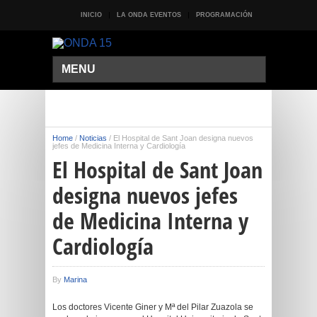
INICIO
LA ONDA EVENTOS
PROGRAMACIÓN
MENU
Home
/
Noticias
/
El Hospital de Sant Joan designa nuevos
jefes de Medicina Interna y Cardiología
El Hospital de Sant Joan
designa nuevos jefes
de Medicina Interna y
Cardiología
By
Marina
Los doctores Vicente Giner y Mª del Pilar Zuazola se