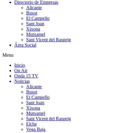
Directorio de Empresas
Alicante
Busot
El Campello
Sant Joan
Xixona
Mutxamel
Sant Vicent del Raspeig
Área Social
Menu
Inicio
On Air
Onda 15 TV
Noticias
Alicante
Busot
El Campello
Sant Joan
Xixona
Mutxamel
Sant Vicent del Raspeig
Elche
Vega Baja