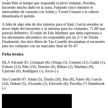
Justin Pitts al tiempo que respondía el pívot visitante, Pavelka,
haciendo mucho daño en la zona. Faltando cinco minutos el
intercambio de canastas con Adala y Txemi Urtasun a la cabeza
dinamizaba el partido.
A falta de algo más de dos minutos para el final, García anotaba su
tercer triple del encuentro y la máxima para los visitantes, 71-80 que
parecía definitivo. El triple de Edu Martínez que daba esperanza a
los aficionados alicantinos era respondido por un 2+1 de Durán.
Finalmente, dos tiros libres de Tau Castelló decantaban el encuentro
para los visitantes con un marcador final de 81-87.
Ficha técnica
HLA Alicante 81: Llompart (8), Ortega (3), Urtasun (21), Galán (1),
Zohore (12); Pitts (19), Huertas (0), Bilbao (2), Martínez (9),
Gjuroski (6), Rodríguez (-), Arcos (-)
Tau Castelló 87: Adala (5), Durán (20), Bas (8), Faner (8), García
(24), Dukan (5), Alvarado (2), Edwards (8), Pavelka (7) Stainbrook
(-)