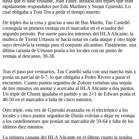
hasta que el base visitante, Joan Faner, anotaba dos triples que eran
rápidamente respondidos por Edu Martínez y Stojan Gjuroski. Lo
cual obligaba a Toni Ten a pedir el tiempo muerto.
De triples iba la cosa y gracias a uno de Bas Martín, Tau Castelló
conseguía su primera ventaja en el marcador en el ecuador del
segundo periodo. Por suerte para los intereses del HLA Alicante, la
muñeca de Txemi Urtasun se hacía notar en cada ataque y otro triple
suyo devolvía la ventaja para el conjunto alicantino. Finalmente, una
última canasta de Urtasun ponía a los locales con un punto de
ventaja al descanso, 39-38.
Tras el paso por vestuarios, Tau Castelló salía con una marcha más y
ponía un parcial de 0-7, lo que obligaba a Pedro Rivero a parar el
encuentro. Cuatro puntos seguidos de Zohore cortaban una sequía
de tres minutos sin anotar y acercaba al HLA Alicante a dos puntos.
Un triple de Chumi igualaba el partido y un 2+1 de Edwars ponía el
48-50 en el marcador a falta de cinco minutos.
Otro triple, esta vez de Gjuroski avanzaba en el electrónico a los
locales y cinco puntos seguidos de Durán volvían a dejar en ventaja
a los castellonenses que ponían un marcador de 59-64 a falta de los
últimos diez minutos.
La primera canasta del HLA Alicante en el último cuarto la notaba