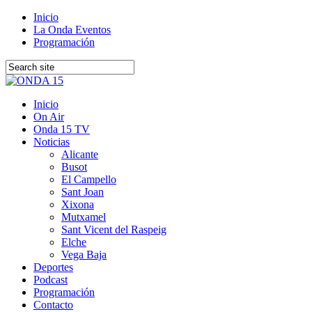
Inicio
La Onda Eventos
Programación
Inicio
On Air
Onda 15 TV
Noticias
Alicante
Busot
El Campello
Sant Joan
Xixona
Mutxamel
Sant Vicent del Raspeig
Elche
Vega Baja
Deportes
Podcast
Programación
Contacto