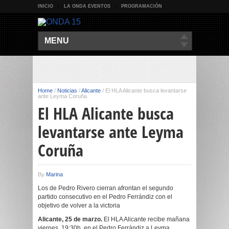
INICIO
LA ONDA EVENTOS
PROGRAMACIÓN
MENU
Home
/
Noticias
/
Alicante
/
El HLA Alicante busca levantarse
ante Leyma Coruña
El HLA Alicante busca
levantarse ante Leyma
Coruña
By
Marina
Los de Pedro Rivero cierran afrontan el segundo
partido consecutivo en el Pedro Ferrándiz con el
objetivo de volver a la victoria
Alicante, 25 de marzo.
El HLA Alicante recibe mañana
viernes, 19:30h, en el Pedro Ferrándiz a Leyma