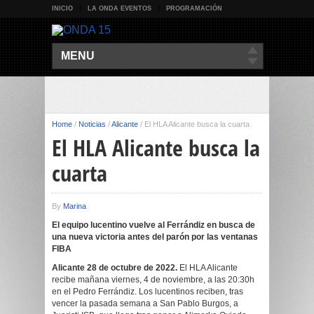
INICIO
LA ONDA EVENTOS
PROGRAMACIÓN
MENU
Home
/
Noticias
/
Alicante
/
El HLA Alicante busca la cuarta
El HLA Alicante busca la
cuarta
By
Marina
El equipo lucentino vuelve al Ferrándiz en busca de
una nueva victoria antes del parón por las ventanas
FIBA
Alicante 28 de octubre de 2022.
El HLA Alicante
recibe mañana viernes, 4 de noviembre, a las 20:30h
en el Pedro Ferrándiz. Los lucentinos reciben, tras
vencer la pasada semana a San Pablo Burgos, a