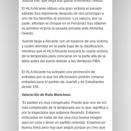
Juaristi ISB, que llega tras ganar a Alimerka Oviedo.
El HLA Alicante obtuvo una gran victoria el pasado
sábado tras imponerse después de dos prórrogas a
uno de los favoritos al ascenso. Los vascos, por su
parte, afrontan el choque en el Ferrándiz tras obtener
su primera victoria la pasada jornada ante Alimerka
Oviedo.
Juaristi llega a Alicante con un balance de una victoria
y cuatro derrotas en la parte baja de la clasificación,
mientras que el HLA Alicante buscará la cuarta victoria
de la temporada para colocarse en la parte alta de la
tabla antes del parón debido a las Ventanas FIBA.
El HLA Alicante ha activado una promoción de
entradas por la que los aficionados podrán comprar
entradas para el partido de Juaristi y de Estudiantes
desde 15€.
Valoración de Rafa Monclova:
“El partido es muy complicado. Puede que uno de los
más complicado de la temporada por lo que significa y
por la trayectoria que estamos llevando. Estamos
enfocados en tratar de dar una muy buena imagen
aquí en casa y tener un partido redondo. Estamos en
buena línea pero hay que seguir porque yo creo que