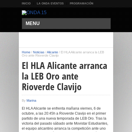
INICIO
LA ONDA EVENTOS
PROGRAMACIÓN
MENU
Home
/
Noticias
/
Alicante
/
El HLA Alicante arranca la LEB
Oro ante Rioverde Clavijo
El HLA Alicante arranca
la LEB Oro ante
Rioverde Clavijo
By
Marina
El HLA Alicante se enfrenta mañana viernes, 6 de
octubre, a las 20:45h a Rioverde Clavijo en el primer
partido de una nueva temporada de LEB Oro. Tras la
victoria del pasado sábado ante Movistar Estudiantes,
el equipo alicantino arranca la competición ante uno