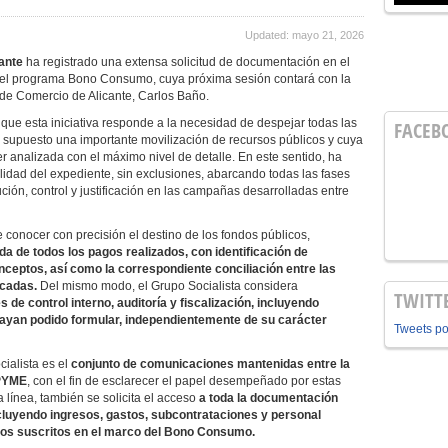
Updated: mayo 21, 2026
cante
ha registrado una extensa solicitud de documentación en el
e el programa Bono Consumo, cuya próxima sesión contará con la
de Comercio de Alicante, Carlos Baño.
 que esta iniciativa responde a la necesidad de despejar todas las
FACEB
supuesto una importante movilización de recursos públicos y cuya
 ser analizada con el máximo nivel de detalle. En este sentido, ha
alidad del expediente, sin exclusiones, abarcando todas las fases
ión, control y justificación en las campañas desarrolladas entre
 conocer con precisión el destino de los fondos públicos,
da de todos los pagos realizados, con identificación de
onceptos, así como la correspondiente conciliación entre las
icadas.
Del mismo modo, el Grupo Socialista considera
TWITT
s de control interno, auditoría y fiscalización, incluyendo
ayan podido formular, independientemente de su carácter
Tweets p
cialista es el
conjunto de comunicaciones mantenidas entre la
CPYME
, con el fin de esclarecer el papel desempeñado por estas
 línea, también se solicita el acceso
a toda la documentación
cluyendo ingresos, gastos, subcontrataciones y personal
tos suscritos en el marco del Bono Consumo.