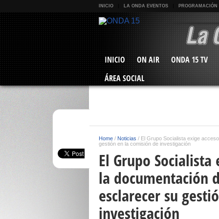
INICIO
LA ONDA EVENTOS
PROGRAMACIÓN
INICIO
ON AIR
ONDA 15 TV
ÁREA SOCIAL
Home
/
Noticias
/
El Grupo Socialista exige acces
gestión en la comisión de investigación
El Grupo Socialista
la documentación 
esclarecer su gesti
investigación