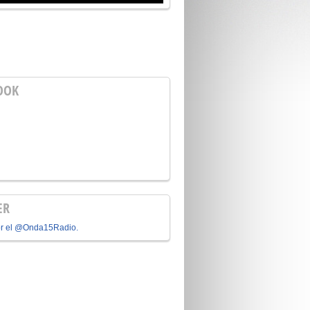
OOK
ER
or el @Onda15Radio.