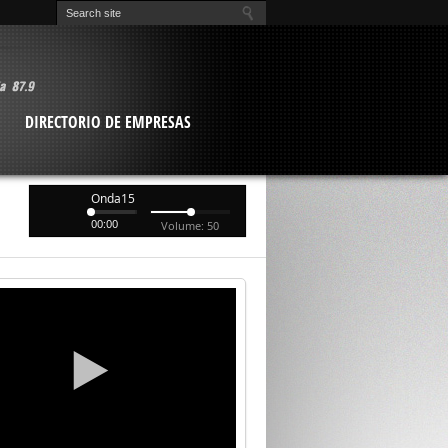
O
DIRECTORIO DE EMPRESAS
Onda15
00:00
Volume: 50