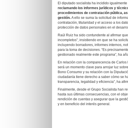
El diputado socialista ha incidido igualment
reclamando los informes jurídicos y técnico
procedimientos de contratación pública, a
gestión.
A ello se suma la solicitud de inform
contratación, titularidad y el acceso a los d
protección de datos personales en el desarro
Raúl Ruiz ha sido contundente al afirmar que 
incompletos”, insistiendo en que se ha solic
incluyendo borradores, informes internos, n
para la toma de decisiones. “Es precisamen
gestionado realmente este programa”, ha añ
En relación con la comparecencia de Carlos 
será un momento clave para arrojar luz sobre
Bono Consumo y su relación con la Diputación
ciudadanía tiene derecho a saber cómo se han
transparencia, legalidad y eficiencia”, ha afi
Finalmente, desde el Grupo Socialista han r
hasta sus últimas consecuencias, con el objet
rendición de cuentas y asegurar que la gesti
y en beneficio del interés general.