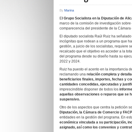
By
Marina
E
l Grupo Socialista en la Diputación de Ali
marco de la comisión de investigación sobr
comparecencia del presidente de la Cámara 
El diputado socialista Raúl Ruiz ha señalado
incógnitas que rodean a un programa que ha 
gestión, a juicio de los socialistas, requiere
recalcado que el objetivo es acceder a la tot
del programa desde su diseño hasta su ejecuc
2022 y 2024.
Ruiz ha puesto el acento en la importancia de
reclamando una
relación completa y detalla
beneficiarios finales, importes, fechas y c
cantidades concedidas, ejecutadas y justif
imprescindible disponer de todos los
informe
aquellas observaciones o reparos que se h
suspensivo.
Otro de los aspectos que centra la petición so
Diputación, la Cámara de Comercio y FA
entidades en la gestión del programa. En esta
económica vinculada a su participación, in
asignado, así como los convenios y contra