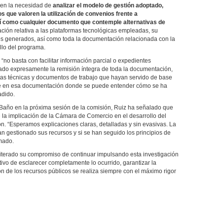
e en la necesidad de
analizar el modelo de gestión adoptado,
s que valoren la utilización de convenios frente a
sí como cualquier documento que contemple alternativas de
ación relativa a las plataformas tecnológicas empleadas, su
atos generados, así como toda la documentación relacionada con la
llo del programa.
“no basta con facilitar información parcial o expedientes
itado expresamente la remisión íntegra de toda la documentación,
otas técnicas y documentos de trabajo que hayan servido de base
te en esa documentación donde se puede entender cómo se ha
adido.
Baño en la próxima sesión de la comisión, Ruiz ha señalado que
 la implicación de la Cámara de Comercio en el desarrollo del
. “Esperamos explicaciones claras, detalladas y sin evasivas. La
 gestionado sus recursos y si se han seguido los principios de
rmado.
eiterado su compromiso de continuar impulsando esta investigación
ivo de esclarecer completamente lo ocurrido, garantizar la
ón de los recursos públicos se realiza siempre con el máximo rigor