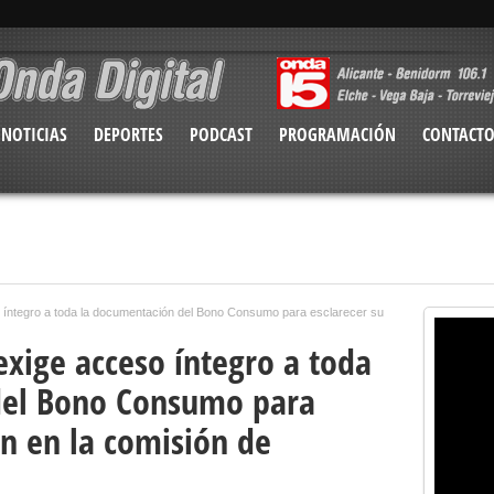
NOTICIAS
DEPORTES
PODCAST
PROGRAMACIÓN
CONTACT
o íntegro a toda la documentación del Bono Consumo para esclarecer su
 exige acceso íntegro a toda
del Bono Consumo para
ón en la comisión de