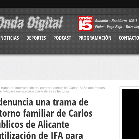
NOTICIAS
DEPORTES
PODCAST
PROGRAMACIÓN
CONTACT
 trama de contratación del entorno familiar de Carlos Baño con fondos
 de IFA para enmascarar parte de esas facturas
a denuncia una trama de
torno familiar de Carlos
blicos de Alicante
tilización de IFA para