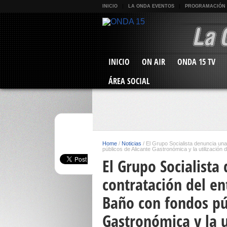
INICIO
LA ONDA EVENTOS
PROGRAMACIÓN
INICIO
ON AIR
ONDA 15 TV
ÁREA SOCIAL
Home
/
Noticias
/
El Grupo Socialista denuncia una
públicos de Alicante Gastronómica y la utilización
El Grupo Socialist
contratación del en
Baño con fondos pú
Gastronómica y la u