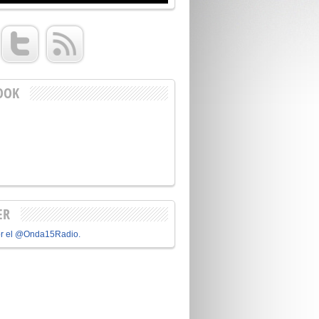
OOK
ER
or el @Onda15Radio.