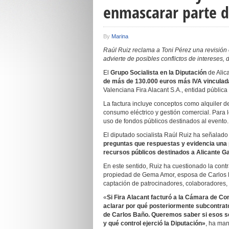
enmascarar parte d
By
Marina
Raúl Ruiz reclama a Toni Pérez una revisión
advierte de posibles conflictos de intereses, 
El
Grupo Socialista en la Diputación
de Alic
de más de 130.000 euros más IVA vinculad
Valenciana Fira Alacant S.A., entidad públic
La factura incluye conceptos como alquiler de
consumo eléctrico y gestión comercial. Para 
uso de fondos públicos destinados al evento.
El diputado socialista Raúl Ruiz ha señalad
preguntas que respuestas y evidencia una p
recursos públicos destinados a Alicante G
En este sentido, Ruiz ha cuestionado la contr
propiedad de Gema Amor, esposa de Carlos Ba
captación de patrocinadores, colaboradores, i
«
Si Fira Alacant facturó a la Cámara de Co
aclarar por qué posteriormente subcontra
de Carlos Baño. Queremos saber si esos serv
y qué control ejerció la Diputación»
, ha man