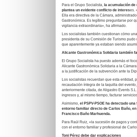
Para el Grupo Socialista,
la acumulación de
plantea un evidente conflicto de interes
es. 
Ella era directiva de la Cámara, administrado
Gastronómica. Es legítimo preguntarse por q
vigilancia extraordinaria», ha afirmado.
Los socialistas también cuestionan cómo un
presidenta de su Comisión de Turismo pudo re
que aparentemente ya estaban siendo asumida
Alicante Gastronómica Solidaria también fa
El Grupo Socialista ha puesto además el foco 
Alicante Gastronómica Solidaria a la Cámara
a la justificación de la subvención ante la Di
Los socialistas recuerdan que esta entidad, 
recaudación íntegra de la taquilla del evento,
anteriormente citada, de Aligastro Events S.L
ingresos y, al mismo tiempo, facturar servic
Asimismo,
el PSPV-PSOE ha detectado una f
entorno familiar directo de Carlos Baño, e
Francisco Baño Marhuenda.
Para Raúl Ruiz, «la sucesión de pagos y con
con el entorno familiar y profesional de Carl
Toni Pérez debe dar explicaciones