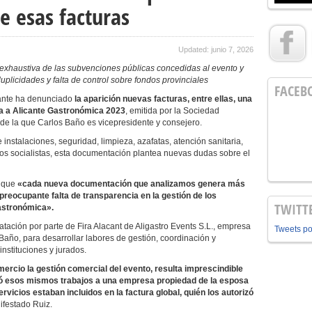
e esas facturas
Updated: junio 7, 2026
 exhaustiva de las subvenciones públicas concedidas al evento y
duplicidades y falta de control sobre fondos provinciales
FACEB
ante ha denunciado
la aparición nuevas facturas, entre ellas, una
a a Alicante Gastronómica 2023
, emitida por la Sociedad
a de la que Carlos Baño es vicepresidente y consejero.
 instalaciones, seguridad, limpieza, azafatas, atención sanitaria,
los socialistas, esta documentación plantea nuevas dudas sobre el
o que
«cada nueva documentación que analizamos genera más
reocupante falta de transparencia en la gestión de los
TWITT
astronómica».
atación por parte de Fira Alacant de Aligastro Events S.L., empresa
Tweets p
ño, para desarrollar labores de gestión, coordinación y
nstituciones y jurados.
mercio la gestión comercial del evento, resulta imprescindible
tó esos mismos trabajos a una empresa propiedad de la esposa
icios estaban incluidos en la factura global, quién los autorizó
ifestado Ruiz.