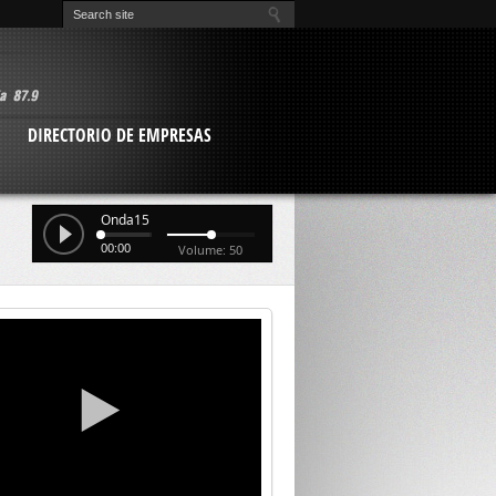
O
DIRECTORIO DE EMPRESAS
Onda15
00:00
Volume: 50