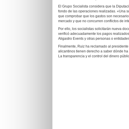
El Grupo Socialista considera que la Diputació
fondo de las operaciones realizadas. «Una s
que comprobar que los gastos son necesarios,
mercado y que no concurren conflictos de int
Por ello, los socialistas solicitarán nueva d
verificó adecuadamente los pagos realizados
Aligastro Events y otras personas o entidade
Finalmente, Ruiz ha reclamado al presidente 
alicantinos tienen derecho a saber dónde ha 
La transparencia y el control del dinero púb