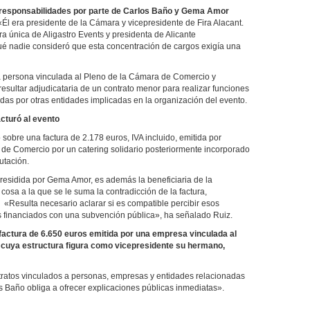
 responsabilidades por parte de Carlos Baño y Gema Amor
«Él era presidente de la Cámara y vicepresidente de Fira Alacant.
ra única de Aligastro Events y presidenta de Alicante
ué nadie consideró que esta concentración de cargos exigía una
a persona vinculada al Pleno de la Cámara de Comercio y
sultar adjudicataria de un contrato menor para realizar funciones
s por otras entidades implicadas en la organización del evento.
cturó al evento
sobre una factura de 2.178 euros, IVA incluido, emitida por
 de Comercio por un catering solidario posteriormente incorporado
putación.
presidida por Gema Amor, es además la beneficiaria de la
 cosa a la que se le suma la contradicción de la factura,
. «Resulta necesario aclarar si es compatible percibir esos
ios financiados con una subvención pública», ha señalado Ruiz.
actura de 6.650 euros emitida por una empresa vinculada al
n cuya estructura figura como vicepresidente su hermano,
tratos vinculados a personas, empresas y entidades relacionadas
os Baño obliga a ofrecer explicaciones públicas inmediatas».