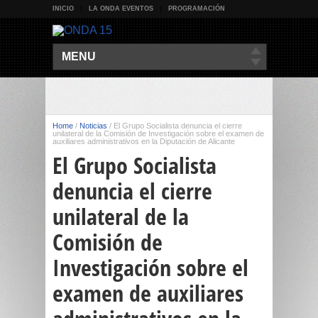
INICIO
LA ONDA EVENTOS
PROGRAMACIÓN
MENU
Home
/
Noticias
/
El Grupo Socialista denuncia el cierre
unilateral de la Comisión de Investigación sobre el examen de
auxiliares administrativos en la Diputación de Alicante
El Grupo Socialista
denuncia el cierre
unilateral de la
Comisión de
Investigación sobre el
examen de auxiliares