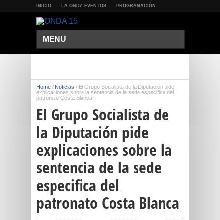
INICIO
LA ONDA EVENTOS
PROGRAMACIÓN
MENU
Home
/
Noticias
/
El Grupo Socialista de la Diputación pide
explicaciones sobre la sentencia de la sede especifica del
patronato Costa Blanca
El Grupo Socialista de
la Diputación pide
explicaciones sobre la
sentencia de la sede
especifica del
patronato Costa Blanca