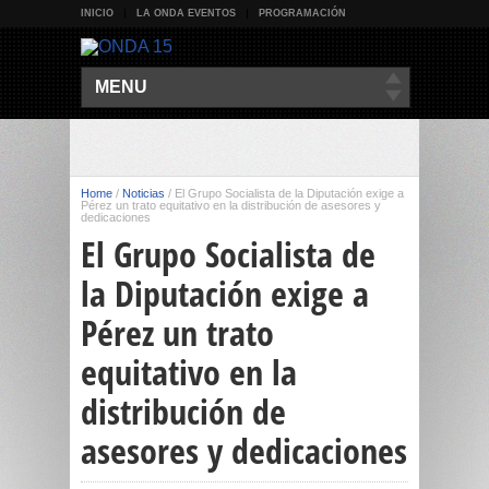
INICIO
LA ONDA EVENTOS
PROGRAMACIÓN
MENU
Home
/
Noticias
/
El Grupo Socialista de la Diputación exige a
Pérez un trato equitativo en la distribución de asesores y
dedicaciones
El Grupo Socialista de
la Diputación exige a
Pérez un trato
equitativo en la
distribución de
asesores y dedicaciones