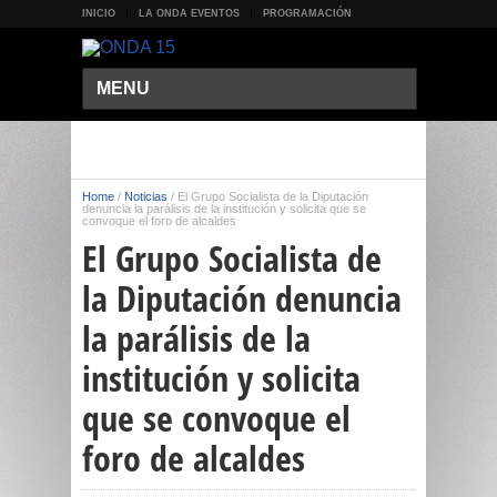
INICIO
LA ONDA EVENTOS
PROGRAMACIÓN
MENU
Home
/
Noticias
/
El Grupo Socialista de la Diputación
denuncia la parálisis de la institución y solicita que se
convoque el foro de alcaldes
El Grupo Socialista de
la Diputación denuncia
la parálisis de la
institución y solicita
que se convoque el
foro de alcaldes