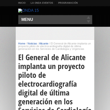
INICIO
LA ONDA EVENTOS
PROGRAMACIÓN
MENU
Home
/
Noticias
/
Alicante
/
El General de Alicante implanta un
proyecto piloto de electrocardiografía digital de última
generación en los Servicios de Cardiología y Urgencias
El General de Alicante
implanta un proyecto
piloto de
electrocardiografía
digital de última
generación en los