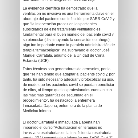
una saturación de oxígeno demasiado baja.
La evidencia científica ha demostrado que la
ventilación no invasiva es una herramienta clave en el
abordaje del paciente con infección por SARS-CoV-2 y
que “la intervención precoz en los pacientes
subsidiarios de este tratamiento ventilatorio es
fundamental para el buen manejo del paciente covid y
su bienestar (disminuyendo la sensación de ahogo);
algo tan importante como la paralela administración de
terapia farmacológica”, ha subrayado el doctor José
Manuel Carratalá, adjunto de la Unidad de Corta
Estancia (UCE).
Estas técnicas son generadoras de aerosoles, por lo
que “se han tenido que adaptar al paciente covid y, por
tanto, ha sido necesario adecuar y protocolizar su uso,
de modo que los pacientes covid se puedan beneficiar
de ellas, al tiempo que los profesionales cuentan con
las máximas garantías de seguridad en el
procedimiento”, ha destacado la enfermera
Inmaculada Dapena, enfermera de la planta de
Medicina Interna.
El doctor Carratalá e Inmaculada Dapena han
impartido el curso “Actualización en terapias no
invasivas respiratorias en la insuficiencia respiratoria