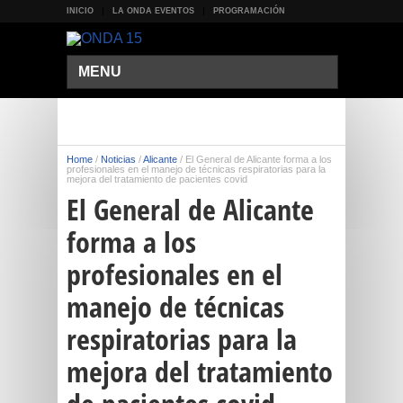
INICIO
LA ONDA EVENTOS
PROGRAMACIÓN
MENU
Home
/
Noticias
/
Alicante
/
El General de Alicante forma a los
profesionales en el manejo de técnicas respiratorias para la
mejora del tratamiento de pacientes covid
El General de Alicante
forma a los
profesionales en el
manejo de técnicas
respiratorias para la
mejora del tratamiento