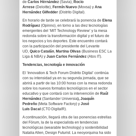
de
Carlos Hérnández
(Savia),
Rocío
Arrese
(Deloitte),
Fermín Nuevo
(Movsa) y
Ana
Hernández Gilfedder
(Distrito Digital).
En horario de tarde se celebrará la ponencia de
Elena
Rodríguez
(Opinno), en torno a las diez tecnologías
emergentes del ‘MIT Technology Review’ y la mesa
redonda sobre la transformación digital y el futuro de
los negocios y los deportes. Este encuentro contará
con la participación del presidente del Levante
UD,
Quico Catalán
,
Martina Olivas
(Business ESC La
Liga & NBA) y
Juan Carlos Fernández
(Atos IT).
Tendencias, tecnología e innovación
El ‘Innovation & Tech Forum Distrito Digital’ continúa
con su intensidad ya en su segunda jornada, que se
abrirá a partir de las 10:00 horas con la mesa redonda
sobre los nuevos formatos tecnológicos en el sector
educativo y que contará con la intervención de
Raúl
Hernández
(Santander Universia
), Joaquín
Pedreño
(Meta Software Factory) y
José
Luis Dacal
(CTO DigitalR).
A continuación, llegará otra de las ponencias estrellas
del Fórum, la de la especialista en tendencias
tecnológicas (wearable technology) y sostenibilidad
Natalia Allen, Design Futurist. La neoyorquina ha sido