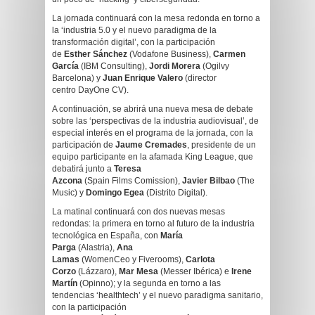
La jornada continuará con la mesa redonda en torno a
la ‘industria 5.0 y el nuevo paradigma de la
transformación digital’, con la participación
de
Esther
Sánchez
(Vodafone Business),
Carmen
García
(IBM Consulting),
Jordi Morera
(Ogilvy
Barcelona) y
Juan Enrique Valero
(director
centro DayOne CV).
A continuación, se abrirá una nueva mesa de debate
sobre las ‘perspectivas de la industria audiovisual’, de
especial interés en el programa de la jornada, con la
participación de
Jaume Cremades
, presidente de un
equipo participante en la afamada King League, que
debatirá junto a
Teresa
Azcona
(Spain Films Comission),
Javier Bilbao
(The
Music) y
Domingo Egea
(Distrito Digital).
La matinal continuará con dos nuevas mesas
redondas: la primera en torno al futuro de la industria
tecnológica en España, con
María
Parga
(Alastria),
Ana
Lamas
(WomenCeo y Fiverooms),
Carlota
Corzo
(Lázzaro),
Mar Mesa
(Messer Ibérica) e
Irene
Martín
(Opinno); y la segunda en torno a las
tendencias ‘healthtech’ y el nuevo paradigma sanitario,
con la participación