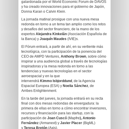
galardonada por el World Economic Forum de DAVOS
y ha creado innovaciones para el gobierno de Japón,
Donna Karan o Calvin Klein.
La jornada matinal prosigue con una nueva mesa
redonda en torno a un tema tan amplio como los retos
y desafíos del sector financiero, de la mano de los
expertos
Alejandra Kinkelán
(Asociación Española de
la Banca) y
Joaquín Maudes
(IVIE)s.
El Fórum entrará, a partir de ahí, en su vertiente más
tecnológica, con la participación de la ponencia del
CEO de AMPD Ventures,
Anthony Brown
, sobre cómo
inspirar a una audiencia global a través de tecnologías
inspiradoras y la mesa redonda en torno a las
tendencias y nuevas tecnologías en el sector
aeroespacial y en la que
intervendrá
Kimmo
Isbjorddund
, de la Agencia
Espacial Europea (ESA) y
Noelia Sánchez
, de
Arribes Enlightenment.
En la tarde del jueves, la jornada entrará en su recta
final con dos mesas redondas de envergadura: la
primera de ellas en torno a cómo encontrar inversores,
recursos y financiación para las startup, con la
participación de
Joan Cuscó
(Mapfre
), Antonio
Fernández
(Armanext) y
Javier Placer
(BigML)
y
Teresa Bretón
(Axis).