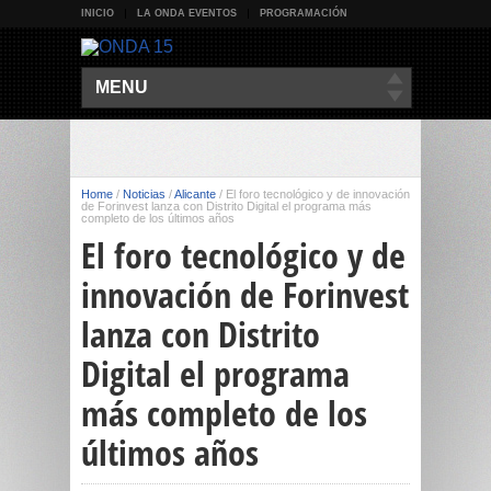
INICIO
LA ONDA EVENTOS
PROGRAMACIÓN
MENU
Home
/
Noticias
/
Alicante
/
El foro tecnológico y de innovación
de Forinvest lanza con Distrito Digital el programa más
completo de los últimos años
El foro tecnológico y de
innovación de Forinvest
lanza con Distrito
Digital el programa
más completo de los
últimos años