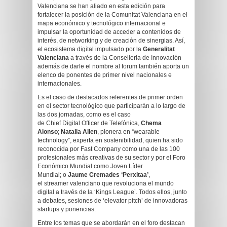
Valenciana se han aliado en esta edición para
fortalecer la posición de la Comunitat Valenciana en el
mapa económico y tecnológico internacional e
impulsar la oportunidad de acceder a contenidos de
interés, de networking y de creación de sinergias. Así,
el ecosistema digital impulsado por la
Generalitat
Valenciana
a través de la Conselleria de Innovación
además de darle el nombre al forum también aporta un
elenco de ponentes de primer nivel nacionales e
internacionales.
Es el caso de destacados referentes de primer orden
en el sector tecnológico que participarán a lo largo de
las dos jornadas, como es el caso
de Chief Digital Officer de Telefónica,
Chema
Alonso
;
Natalia Allen
, pionera en “wearable
technology”, experta en sostenibilidad, quien ha sido
reconocida por Fast Company como una de las 100
profesionales más creativas de su sector y por el Foro
Económico Mundial como Joven Líder
Mundial; o
Jaume Cremades ‘Perxitaa’
,
el streamer valenciano que revoluciona el mundo
digital a través de la ‘Kings League’. Todos ellos, junto
a debates, sesiones de ‘elevator pitch’ de innovadoras
startups y ponencias.
Entre los temas que se abordarán en el foro destacan