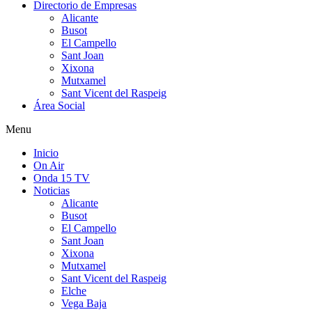
Directorio de Empresas
Alicante
Busot
El Campello
Sant Joan
Xixona
Mutxamel
Sant Vicent del Raspeig
Área Social
Menu
Inicio
On Air
Onda 15 TV
Noticias
Alicante
Busot
El Campello
Sant Joan
Xixona
Mutxamel
Sant Vicent del Raspeig
Elche
Vega Baja