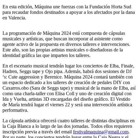
En esta edición, Máquina une fuerzas con la Fundación Horta Sud
para recaudar fondos destinados a apoyar a los afectados por la dana
en Valencia.
La programación de Máquina 2024 está compuesta de cápsulas
musicales y artísticas, que buscan incorporar al asistente como
agente activo de la propuesta en diversos talleres e intervenciones.
Este año, son las propias artistas musicales o diseñadoras de la
identidad gráfica las que imparten los talleres.
En el escenario musical tendrán lugar los conciertos de Elba, Finale,
Hadren, Seggs tape y Ojo pipa. Además, habrá dos sesiones de DJ
‘s: Cute aggression y Berenice. Màquina 2024 contará también con
un espacio dedicado a los talleres de creación de pedales DIY con
Caxarros.obo (Sara de Seggs tape) y musical de la mano de Elba, así
como una charla-taller con Elisa Coll y uno de creación digital con
Ida y Vuelta, artistas 3D encargadas del diseño gráfico. El Vestido
de María tendrá lugar el viernes 22 y será una intervención artística
performativa.
La cápsula artística ofrecerá cuatro talleres de distintas disciplinas en
la Caja Blanca a lo largo de las dos jornadas. Todos ellos requieren
inscripción previa a través del email
festivalmaquina@gmail.com
.
Por su parte, los conciertos tendrán lugar entre la Caja Negra y el