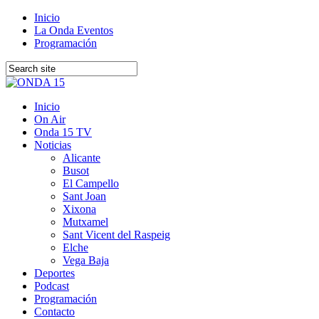
Inicio
La Onda Eventos
Programación
Inicio
On Air
Onda 15 TV
Noticias
Alicante
Busot
El Campello
Sant Joan
Xixona
Mutxamel
Sant Vicent del Raspeig
Elche
Vega Baja
Deportes
Podcast
Programación
Contacto