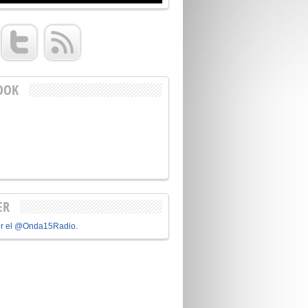
OOK
ER
or el @Onda15Radio.