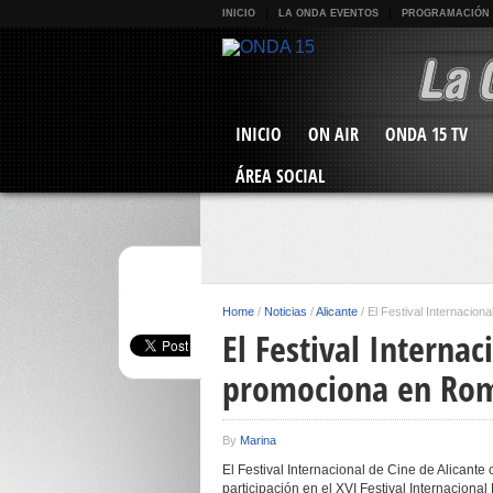
INICIO
LA ONDA EVENTOS
PROGRAMACIÓN
INICIO
ON AIR
ONDA 15 TV
ÁREA SOCIAL
Home
/
Noticias
/
Alicante
/
El Festival Internacion
El Festival Internac
promociona en Ro
By
Marina
El Festival Internacional de Cine de Alicant
participación en el XVI Festival Internacion