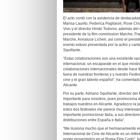
El acto contó con la asistencia de destacada
Marisa Laurito, Federica Pagliaroli, Rose Chia
Vivo y el director Hristo Todorov, además del 
presidente de la film commission Marche, Fr
Marche, Annaluce Licheri, así como el presid
evento estuvo presentada por la actriz y canta
Squillante.
“Estas colaboraciones son una excelente opor
internacional, un escaparate en el que most
colaboraciones internacionales desde hace t
fuera de nuestras fronteras y y nuestro Fest
cine y el gran talento español”, ha comentado
Alicante.
Por su parte, Adriano Squillante, director d
importante para nosotros, pues promociona el
trabajos nuestros en Alicante. Agradezco la 
estos dos festivales me parece muy interesant
importante promocionar Italia, a sus directore
distribuciones entre España e Italia”.
“Me ilusiona mucho que el hermanamiento ent
Internacional de Cine de Alicante es un refer
poder proyectarlos en el Roma Film Corto”, h