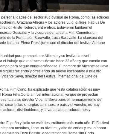
s personalidades del sector audiovisual de Roma, como las actrices
cchierini, Graziana Allegra y los actores Luigi di fiore, Fabius De
director Hristo Todorov, entre otros. Estuvieron también el
ancesco Gesualdi y la vicepresidenta de la Film Commission
ente de la Fundación Baravalle, Luca Baravalle. La clausura del
nte italiana Elena Presti junto con el director del festival Adriano
tunidad para promocionar Alicante y su festival a nivel
rar el trabajo que realizamos desde hace 22 años y que cuenta con
iempo para seguir enriqueciéndose. El nombre de Alicante se lleva
ival sigue creciendo y ofreciendo un nuevo escaparate a nuestro
 Vicente Seva, director del Festival Internacional de Cine de
el Roma Film Corto, ha explicado que “esta colaboración es muy
 Roma Film Corto a nivel internacional, ya que se proyectan
presencia a su director Vicente Seva pues el hermanamiento de
e, crear estas sinergias con nuestro país y el vuestro, es muy
s, actores, distribuidores, y llevar a cabo producciones y
re España y Italia se esté desarrollando más cada año. El Festival
ente para nosotros, tiene un nivel muy alto de cortos y es un honor
a declarado Enzo Bossio, vicedirector del Roma film Corto.