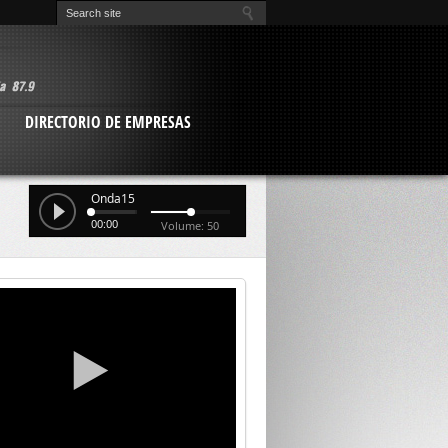
O
DIRECTORIO DE EMPRESAS
Onda15
00:00
Volume: 50