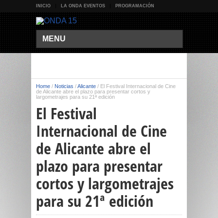
INICIO
LA ONDA EVENTOS
PROGRAMACIÓN
MENU
Home
/
Noticias
/
Alicante
/
El Festival Internacional de Cine
de Alicante abre el plazo para presentar cortos y
largometrajes para su 21ª edición
El Festival
Internacional de Cine
de Alicante abre el
plazo para presentar
cortos y largometrajes
para su 21ª edición