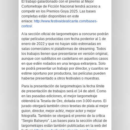
El trabajo galardonado con el premio al Mejor
Cortometraje de Ficción Nacional tendrá acceso a
competir en los Premios Goya 2025. Las bases
completas están disponibles en este
enlace:
http://www.festivaldealicante.com/bases-
cortos/.
A la sección oficial de largometrajes a concurso podrán
optar películas producidas con fecha posterior al 1 de
enero de 2022 y que no hayan sido estrenadas en
salas comerciales ni plataformas de streaming. Todos
los trabajos tienen que presentarse en versión original,
aunque con subtítulos en castellano en aquellos casos
en que estén rodados en una lengua extranjera. Solo
se podrá presentar un trabajo por director, y cuantos se
estime oportuno por productora, las películas pueden
haberse presentado a otros festivales o muestras.
Para la presentación de largometrajes la fecha límite
de presentación de trabajos será el 14 de abril. Como
en las pasadas ediciones, el mejor largometraje
obtendrá la Tesela de Oro, dotada con 3.000 euros. El
jurado otorgará también cinco teselas de plata al mejor
guion, director, mejor actriz, mejor actor y mejor
fotografía. También se otorgará el premio de la crítica
“Sergio Balseyro”. Las bases para la sección oficial de
largometrajes están también publicadas en la web del