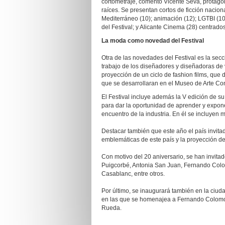
cortometraje, comentó Vicente Seva, protagon
raíces. Se presentan cortos de ficción naciona
Mediterráneo (10); animación (12); LGTBI (1
del Festival; y Alicante Cinema (28) centrados
La moda como novedad del Festival
Otra de las novedades del Festival es la sec
trabajo de los diseñadores y diseñadoras de v
proyección de un ciclo de fashion films, que 
que se desarrollaran en el Museo de Arte Co
El Festival incluye además la V edición de s
para dar la oportunidad de aprender y expon
encuentro de la industria. En él se incluyen 
Destacar también que este año el país invitad
emblemáticas de este país y la proyección de
Con motivo del 20 aniversario, se han invit
Puigcorbé, Antonia San Juan, Fernando Colo
Casablanc, entre otros.
Por último, se inaugurará también en la ciuda
en las que se homenajea a Fernando Colomo,
Rueda.