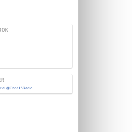
OOK
ER
or el @Onda15Radio.