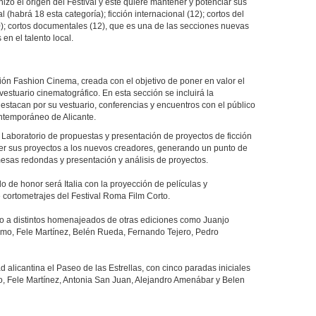
izó el origen del Festival y este quiere mantener y potenciar sus
l (habrá 18 esta categoría); ficción internacional (12); cortos del
0); cortos documentales (12), que es una de las secciones nuevas
 en el talento local.
ción Fashion Cinema, creada con el objetivo de poner en valor el
estuario cinematográfico. En esta sección se incluirá la
destacan por su vestuario, conferencias y encuentros con el público
ntemporáneo de Alicante.
u Laboratorio de propuestas y presentación de proyectos de ficción
er sus proyectos a los nuevos creadores, generando un punto de
mesas redondas y presentación y análisis de proyectos.
o de honor será Italia con la proyección de películas y
 cortometrajes del Festival Roma Film Corto.
ado a distintos homenajeados de otras ediciones como Juanjo
mo, Fele Martínez, Belén Rueda, Fernando Tejero, Pedro
d alicantina el Paseo de las Estrellas, con cinco paradas iniciales
 Fele Martínez, Antonia San Juan, Alejandro Amenábar y Belen