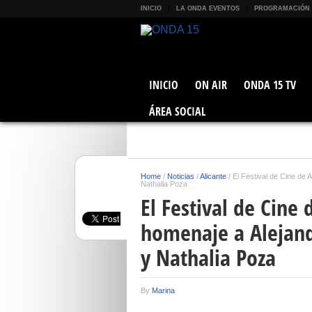
INICIO
LA ONDA EVENTOS
PROGRAMACIÓN
INICIO
ON AIR
ONDA 15 TV
ÁREA SOCIAL
Home
/
Noticias
/
Alicante
/
El Festival de Cine de 
Nathalia Poza
El Festival de Cine 
homenaje a Alejand
y Nathalia Poza
By
Marina