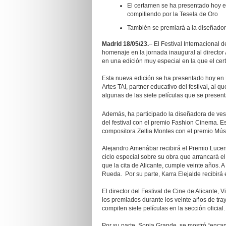
El certamen se ha presentado hoy en
compitiendo por la Tesela de Oro
También se premiará a la diseñador
Madrid 18/05/23.
– El Festival Internacional d
homenaje en la jornada inaugural al director
en una edición muy especial en la que el ce
Esta nueva edición se ha presentado hoy en 
Artes TAI, partner educativo del festival, al
algunas de las siete películas que se presen
Además, ha participado la diseñadora de ves
del festival con el premio Fashion Cinema. 
compositora Zeltia Montes con el premio Mús
Alejandro Amenábar recibirá el Premio Lucent
ciclo especial sobre su obra que arrancará el
que la cita de Alicante, cumple veinte años. A
Rueda. Por su parte, Karra Elejalde recibirá
El director del Festival de Cine de Alicante,
los premiados durante los veinte años de tra
compiten siete películas en la sección oficial
Por su parte, Sonia Grande, se mostró “encanta