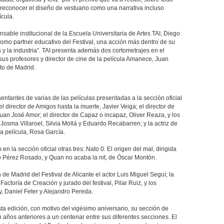
reconocer el diseño de vestuario como una narrativa incluso
ícula.
nsable institucional de la Escuela Universitaria de Artes TAI, Diego
como partner educativo del Festival, una acción más dentro de su
 y la industria”. TAI presenta además dos cortometrajes en el
us profesores y director de cine de la película Amanece, Juan
cto de Madrid.
ntantes de varias de las películas presentadas a la sección oficial
l director de Amigos hasta la muerte, Javier Veiga; el director de
uan José Amor; el director de Capaz o incapaz, Oliver Reaza, y los
osma Villaroel, Silvia Mollá y Eduardo Recabarren; y la actriz de
la película, Rosa García.
en la sección oficial otras tres: Nato 0. El origen del mal, dirigida
 Pérez Rosado, y Quan no acaba la nit, de Óscar Montón.
de Madrid del Festival de Alicante el actor Luis Miguel Seguí; la
actoría de Creación y jurado del festival, Pilar Ruiz, y los
y, Daniel Feter y Alejandro Pereda.
esta edición, con motivo del vigésimo aniversario, su sección de
años anteriores a un centenar entre sus diferentes secciones. El