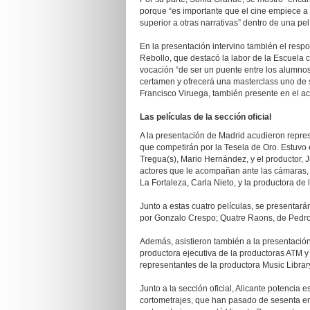
porque “es importante que el cine empiece a 
superior a otras narrativas” dentro de una pel
En la presentación intervino también el respo
Rebollo, que destacó la labor de la Escuela 
vocación “de ser un puente entre los alumnos
certamen y ofrecerá una masterclass uno de s
Francisco Viruega, también presente en el a
Las películas de la sección oficial
A la presentación de Madrid acudieron represe
que competirán por la Tesela de Oro. Estuvo e
Tregua(s), Mario Hernández, y el productor, J
actores que le acompañan ante las cámaras, J
La Fortaleza, Carla Nieto, y la productora de 
Junto a estas cuatro películas, se presentarán 
por Gonzalo Crespo; Quatre Raons, de Pedro
Además, asistieron también a la presentación 
productora ejecutiva de la productoras ATM y F
representantes de la productora Music Librar
Junto a la sección oficial, Alicante potencia 
cortometrajes, que han pasado de sesenta en 