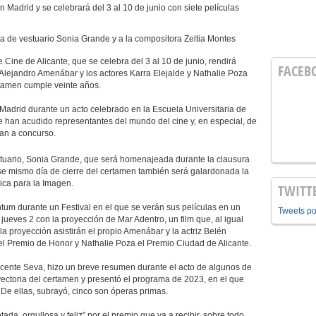
 Madrid y se celebrará del 3 al 10 de junio con siete películas
a de vestuario Sonia Grande y a la compositora Zeltia Montes
e Cine de Alicante, que se celebra del 3 al 10 de junio, rendirá
FACEB
 Alejandro Amenábar y los actores Karra Elejalde y Nathalie Poza
rtamen cumple veinte años.
Madrid durante un acto celebrado en la Escuela Universitaria de
 que han acudido representantes del mundo del cine y, en especial, de
tan a concurso.
tuario, Sonia Grande, que será homenajeada durante la clausura
Ese mismo día de cierre del certamen también será galardonada la
ica para la Imagen.
TWITT
um durante un Festival en el que se verán sus películas en un
Tweets p
 jueves 2 con la proyección de Mar Adentro, un film que, al igual
 la proyección asistirán el propio Amenábar y la actriz Belén
 el Premio de Honor y Nathalie Poza el Premio Ciudad de Alicante.
 Vicente Seva, hizo un breve resumen durante el acto de algunos de
yectoria del certamen y presentó el programa de 2023, en el que
. De ellas, subrayó, cinco son óperas primas.
da, orgullosa y feliz” por el premio que va a recibir, sobre todo