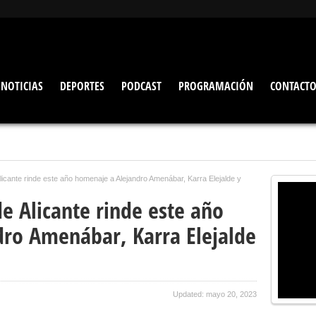
NOTICIAS
DEPORTES
PODCAST
PROGRAMACIÓN
CONTACT
Alicante rinde este año homenaje a Alejandro Amenábar, Karra Elejalde y
de Alicante rinde este año
ro Amenábar, Karra Elejalde
Updated: mayo 20, 2023