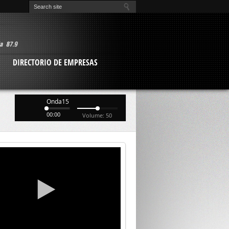
O
DIRECTORIO DE EMPRESAS
Onda15
00:00
Volume: 50