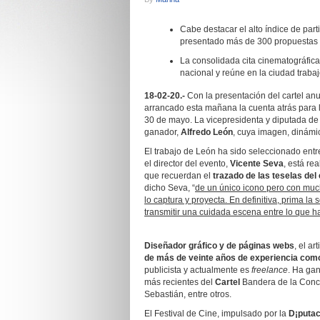
Cabe destacar el alto índice de par
presentado más de 300 propuestas
La consolidada cita cinematográfica,
nacional y reúne en la ciudad traba
18-02-20.-
Con la presentación del cartel an
arrancado esta mañana la cuenta atrás para l
30 de mayo. La vicepresidenta y diputada de
ganador,
Alfredo León
, cuya imagen, dinámic
El trabajo de León ha sido seleccionado ent
el director del evento,
Vicente Seva
, está re
que recuerdan el
trazado de las teselas de
dicho Seva, “
de un único icono pero con mucha
lo captura y proyecta. En definitiva, prima la
transmitir una cuidada escena entre lo que ha
Diseñador gráfico y de páginas webs
, el a
de más de veinte años de experiencia como
publicista y actualmente es
freelance
. Ha ga
más recientes del
Cartel
Bandera de la Conc
Sebastián, entre otros.
El Festival de Cine, impulsado por la
D¡putac