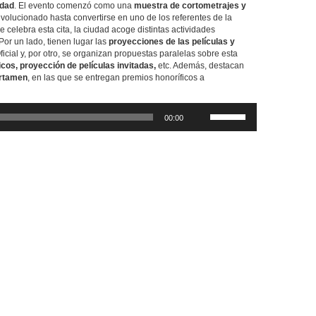
udad
. El evento comenzó como una
muestra de cortometrajes y
evolucionado hasta convertirse en uno de los referentes de la
e celebra esta cita, la ciudad acoge distintas actividades
Por un lado, tienen lugar las
proyecciones de las películas y
cial y, por otro, se organizan propuestas paralelas sobre esta
icos, proyección de películas invitadas,
etc. Además, destacan
ertamen
, en las que se entregan premios honoríficos a
Utiliza
00:00
las
teclas
de
flecha
arriba/abajo
para
aumentar
o
disminuir
el
volumen.