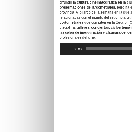
difundir la cultura cinematográfica en la ci
presentaciones de largometrajes
, pero ha 
provincia. A lo largo de la semana en la que s
relacionadas con el mundo del séptimo arte. 
cortometrajes
que compiten en la Sección Ofi
disciplina:
talleres, conciertos, ciclos temát
las
galas de inauguración y clausura del c
profesionales del cine.
Reproductor
00:00
de
audio