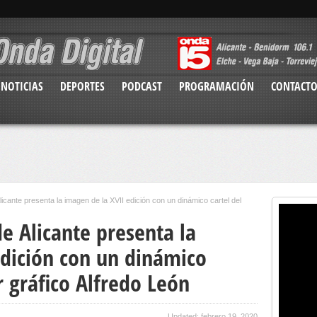
NOTICIAS
DEPORTES
PODCAST
PROGRAMACIÓN
CONTACT
licante presenta la imagen de la XVII edición con un dinámico cartel del
de Alicante presenta la
edición con un dinámico
r gráfico Alfredo León
Updated: febrero 19, 2020