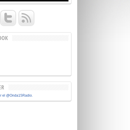
OOK
ER
or el @Onda15Radio.