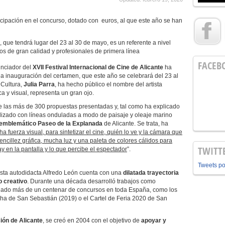
ticipación en el concurso, dotado con euros, al que este año se han
 que tendrá lugar del 23 al 30 de mayo, es un referente a nivel
jos de gran calidad y profesionales de primera línea
FACEB
unciador del
XVII
Festival Internacional de Cine de Alicante
ha
a inauguración del certamen, que este año se celebrará del 23 al
 Cultura,
Julia Parra
, ha hecho público el nombre del artista
a y visual, representa un gran ojo.
re las más de 300 propuestas presentadas y, tal como ha explicado
alizado con líneas onduladas a modo de paisaje y oleaje marino
l emblemático Paseo de la Explanada
de Alicante. Se trata, ha
 fuerza visual, para sintetizar el cine, quién lo ve y la cámara que
 sencillez gráfica, mucha luz y una paleta de colores cálidos para
TWITT
y en la pantalla y lo que percibe el espectador
”.
Tweets p
rtista autodidacta Alfredo León cuenta con una
dilatada trayectoria
 creativo
. Durante una década desarrolló trabajos como
nado más de un centenar de concursos en toda España, como los
ha de San Sebastián (2019) o el Cartel de Feria 2020 de San
ión de Alicante
, se creó en 2004 con el objetivo de
apoyar y