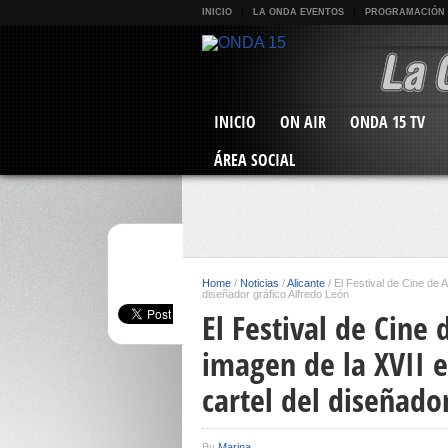
INICIO
LA ONDA EVENTOS
PROGRAMACIÓN
INICIO
ON AIR
ONDA 15 TV
ÁREA SOCIAL
Home
/
Noticias
/
Alicante
/
El Festival de Cine de A
diseñador gráfico Alfredo León
El Festival de Cine 
imagen de la XVII 
cartel del diseñado
By
Marina