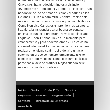
entidades como Eugenio d’Ors o Rafael Altamira y
Cravea. Así ha agradecido Nino esta distinción:
«Siempre me he sentido muy querido en la ciudad. Allá
por donde he ido he notado el calor y el cariño de los
ilicitanos. Es un día para mí muy bonito. Recibo este
reconocimiento con mucha ilusión y con mucho honor.
Como bien dice Carlos, es un premio a los valores, al
trabajo, a la insistencia y a ser buena persona por
encima de cualquier profesión. Yo ya lo sentía cuando
llegué aquí con 17 años. Hoy es un momento para
estar contento y para poder valorarlo». El alcalde ha
informado de que el Ayuntamiento de Elche intentará
realizar en el último cuatrimestre del año un acto
solemne en el que se nombre formalmente a Nino
como hijo adoptivo de la ciudad, con características
parecidas al acto de Martínez Mojica cuando se le
reconoció como hijo predilecto.
Inicio
On Air
Onda 15 TV
Noticias
Deportes
Podcast
Programación
Contacto
Directorio de Empresas
Área Social