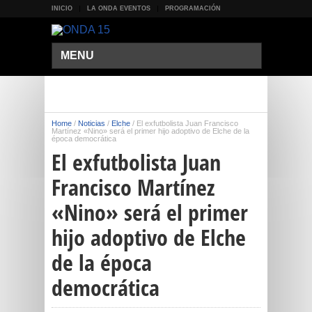
INICIO
LA ONDA EVENTOS
PROGRAMACIÓN
MENU
Home
/
Noticias
/
Elche
/
El exfutbolista Juan Francisco
Martínez «Nino» será el primer hijo adoptivo de Elche de la
época democrática
El exfutbolista Juan
Francisco Martínez
«Nino» será el primer
hijo adoptivo de Elche
de la época
democrática