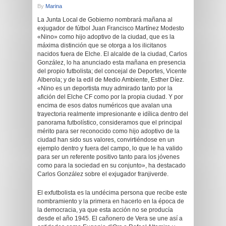
By
Marina
La Junta Local de Gobierno nombrará mañana al
exjugador de fútbol Juan Francisco Martínez Modesto
«Nino» como hijo adoptivo de la ciudad, que es la
máxima distinción que se otorga a los ilicitanos
nacidos fuera de Elche. El alcalde de la ciudad, Carlos
González, lo ha anunciado esta mañana en presencia
del propio futbolista; del concejal de Deportes, Vicente
Alberola; y de la edil de Medio Ambiente, Esther Díez.
«Nino es un deportista muy admirado tanto por la
afición del Elche CF como por la propia ciudad. Y por
encima de esos datos numéricos que avalan una
trayectoria realmente impresionante e idílica dentro del
panorama futbolístico, consideramos que el principal
mérito para ser reconocido como hijo adoptivo de la
ciudad han sido sus valores, convirtiéndose en un
ejemplo dentro y fuera del campo, lo que le ha valido
para ser un referente positivo tanto para los jóvenes
como para la sociedad en su conjunto», ha destacado
Carlos González sobre el exjugador franjiverde.
El exfutbolista es la undécima persona que recibe este
nombramiento y la primera en hacerlo en la época de
la democracia, ya que esta acción no se producía
desde el año 1945. El cañonero de Vera se une así a