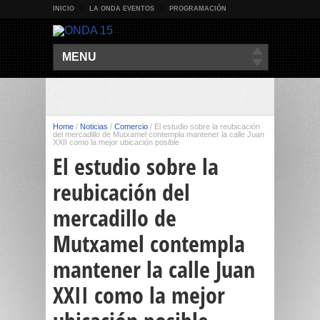
INICIO
LA ONDA EVENTOS
PROGRAMACIÓN
MENU
Home
/
Noticias
/
Comercio
/
El estudio sobre la reubicación
del mercadillo de Mutxamel contempla mantener la calle Juan
XXII como la mejor ubicación posible
El estudio sobre la
reubicación del
mercadillo de
Mutxamel contempla
mantener la calle Juan
XXII como la mejor