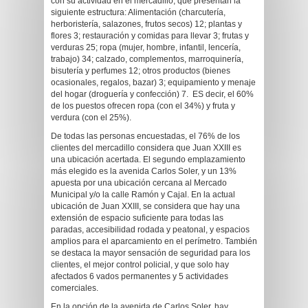
con su actividad en el mercadillo, que presentan la
siguiente estructura: Alimentación (charcutería,
herboristería, salazones, frutos secos) 12; plantas y
flores 3; restauración y comidas para llevar 3; frutas y
verduras 25; ropa (mujer, hombre, infantil, lencería,
trabajo) 34; calzado, complementos, marroquinería,
bisutería y perfumes 12; otros productos (bienes
ocasionales, regalos, bazar) 3; equipamiento y menaje
del hogar (droguería y confección) 7. ES decir, el 60%
de los puestos ofrecen ropa (con el 34%) y fruta y
verdura (con el 25%).
De todas las personas encuestadas, el 76% de los
clientes del mercadillo considera que Juan XXIII es
una ubicación acertada. El segundo emplazamiento
más elegido es la avenida Carlos Soler, y un 13%
apuesta por una ubicación cercana al Mercado
Municipal y/o la calle Ramón y Cajal. En la actual
ubicación de Juan XXIII, se considera que hay una
extensión de espacio suficiente para todas las
paradas, accesibilidad rodada y peatonal, y espacios
amplios para el aparcamiento en el perímetro. También
se destaca la mayor sensación de seguridad para los
clientes, el mejor control policial, y que solo hay
afectados 6 vados permanentes y 5 actividades
comerciales.
En la opción de la avenida de Carlos Soler, hay