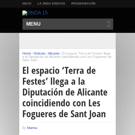
INICIO
LA ONDA EVENTOS
PROGRAMACIÓN
MENU
Home
/
Noticias
/
Alicante
/
El espacio ‘Terra de Festes’ llega
a la Diputación de Alicante coincidiendo con Les Fogueres de
Sant Joan
El espacio ‘Terra de
Festes’ llega a la
Diputación de Alicante
coincidiendo con Les
Fogueres de Sant Joan
By
Marina