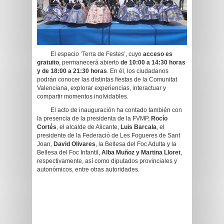
El espacio ‘Terra de Festes’, cuyo
acceso es
gratuito
, permanecerá abierto
de 10:00 a 14:30 horas
y de 18:00 a 21:30 horas
. En él, los ciudadanos
podrán conocer las distintas fiestas de la Comunitat
Valenciana, explorar experiencias, interactuar y
compartir momentos inolvidables.
El acto de inauguración ha contado también con
la presencia de la presidenta de la FVMP,
Rocío
Cortés
, el alcalde de Alicante,
Luis Barcala
, el
presidente de la Federació de Les Fogueres de Sant
Joan,
David Olivares
, la Bellesa del Foc Adulta y la
Bellesa del Foc Infantil,
Alba Muñoz y Martina Lloret
,
respectivamente, así como diputados provinciales y
autonómicos, entre otras autoridades.