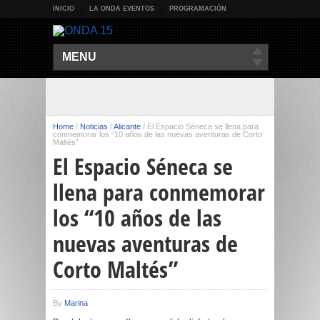
INICIO
LA ONDA EVENTOS
PROGRAMACIÓN
MENU
Home
/
Noticias
/
Alicante
/
El Espacio Séneca se llena para
conmemorar los “10 años de las nuevas aventuras de Corto
Maltés”
El Espacio Séneca se
llena para conmemorar
los “10 años de las
nuevas aventuras de
Corto Maltés”
By
Marina