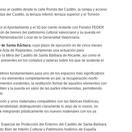
eso al castillo desde la calle Ronda del Castillo, la rampa y acceso
s del Castillo, la terraza inferior, terraza superior y el Torreón
 por el Ayuntamiento y el 50 por ciento restante con Fondos FEDER
ión de bienes del patrimonio cultural valenciano y su puesta en
Administración Local de la Generalitat Valenciana.
o de Santa Bárbara
, cuyo plazo de ejecución es de cinco meses
te Acta de Replanteo, comprende una actuación para
 la Mina del Castillo de Santa Bárbara de Alicante, así como el
 presentes en los cortados y laderas sobre los que se sustenta el
etivos fundamentales para uno de los espacios más significativos
 de los elementos completamente en pie, la recuperación morfo-
ementos existentes, la restitución formal de aquellos elementos con
liten y la puesta en valor de las partes intervenidas, permitiendo
lo.
nción y unos materiales compatibles con las fábricas históricas,
eversibilidad, distinguiendo claramente lo viejo de lo nuevo, no
 e integrando plásticamente los nuevos materiales con los ya
 Especial de Protección del Entorno del Castillo de Santa Bárbara,
Bien de Interés Cultural y Patrimonio histórico de España.