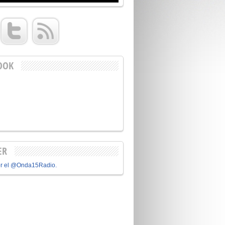
OOK
ER
or el @Onda15Radio.