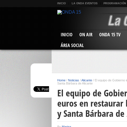
INICIO
LA ONDA EVENTOS
PROGRAMACIÓN
INICIO
ON AIR
ONDA 15 TV
ÁREA SOCIAL
Home
/
Noticias
/
Alicante
/
El equipo de Gobierno i
Santa Bárbara de Alicante
El equipo de Gobier
euros en restaurar 
y Santa Bárbara de 
By
Marina