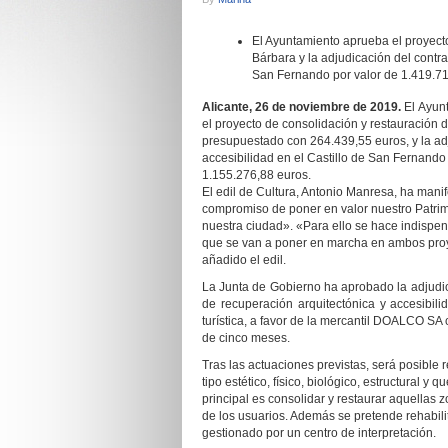
El Ayuntamiento aprueba el
proyecto
Bárbara y la adjudicación del contra
San Fernando por valor de
1.419.71
Alicante, 26
de noviembre
de 2019.
El
Ayunt
el proyecto de consolidación y restauración d
presupuestado con 264.439,55 euros, y la adj
accesibilidad en el Castillo de San Fernando 
1.155.276,88 euros.
El edil de Cultura, Antonio Manresa, ha man
compromiso de poner en valor nuestro Patrimon
nuestra ciudad». «Para ello se hace indispe
que se van a poner en marcha en ambos proye
añadido el edil.
La Junta de Gobierno ha aprobado la adjudica
de recuperación arquitectónica y accesibil
turística, a favor de la mercantil DOALCO S
de cinco meses.
Tras las actuaciones previstas, será posible 
tipo estético, físico, biológico, estructural y
principal es consolidar y restaurar aquella
de los usuarios. Además se pretende rehabilitar
gestionado por un centro de interpretación.