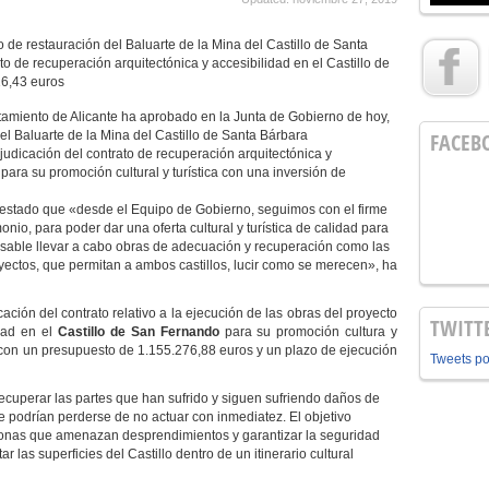
 de restauración del Baluarte de la Mina del Castillo de Santa
to de recuperación arquitectónica y accesibilidad en el Castillo de
6,43 euros
amiento de Alicante ha aprobado en la Junta de Gobierno de hoy,
el Baluarte de la Mina del Castillo de Santa Bárbara
FACEB
udicación del contrato de recuperación arquitectónica y
para su promoción cultural y turística con una inversión de
ifestado que «desde el Equipo de Gobierno, seguimos con el firme
io, para poder dar una oferta cultural y turística de calidad para
nsable llevar a cabo obras de adecuación y recuperación como las
ctos, que permitan a ambos castillos, lucir como se merecen», ha
ción del contrato relativo a la ejecución de las obras del proyecto
TWITT
idad en el
Castillo de San Fernando
para su promoción cultura y
A con un presupuesto de 1.155.276,88 euros y un plazo de ejecución
Tweets p
recuperar las partes que han sufrido y siguen sufriendo daños de
 que podrían perderse de no actuar con inmediatez. El objetivo
s zonas que amenazan desprendimientos y garantizar la seguridad
 las superficies del Castillo dentro de un itinerario cultural