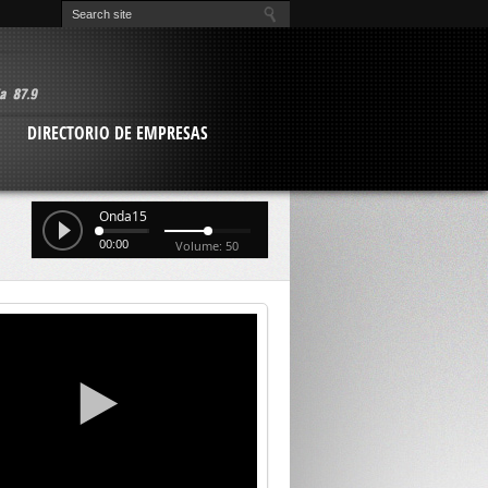
O
DIRECTORIO DE EMPRESAS
Onda15
00:00
Volume: 50