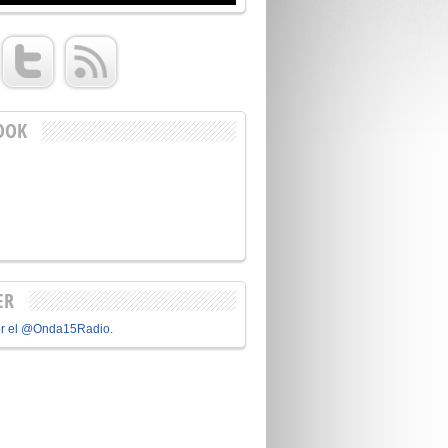
OOK
ER
or el @Onda15Radio.