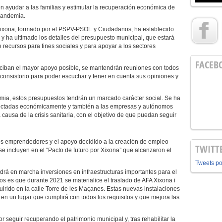
n ayudar a las familias y estimular la recuperación económica de
pandemia.
Xixona, formado por el PSPV-PSOE y Ciudadanos, ha establecido
 y ha ultimado los detalles del presupuesto municipal, que estará
 recursos para fines sociales y para apoyar a los sectores
FACEB
eciban el mayor apoyo posible, se mantendrán reuniones con todos
 consistorio para poder escuchar y tener en cuenta sus opiniones y
emia, estos presupuestos tendrán un marcado carácter social. Se ha
 afectadas económicamente y también a las empresas y autónomos
causa de la crisis sanitaria, con el objetivo de que puedan seguir
los emprendedores y el apoyo decidido a la creación de empleo
TWITT
se incluyen en el “Pacto de futuro por Xixona” que alcanzaron el
Tweets p
rá en marcha inversiones en infraestructuras importantes para el
vos es que durante 2021 se materialice el traslado de AFA Xixona i
uirido en la calle Torre de les Maçanes. Estas nuevas instalaciones
a en un lugar que cumplirá con todos los requisitos y que mejora las
 seguir recuperando el patrimonio municipal y, tras rehabilitar la