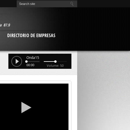
O
DIRECTORIO DE EMPRESAS
Onda15
00:00
Volume: 50