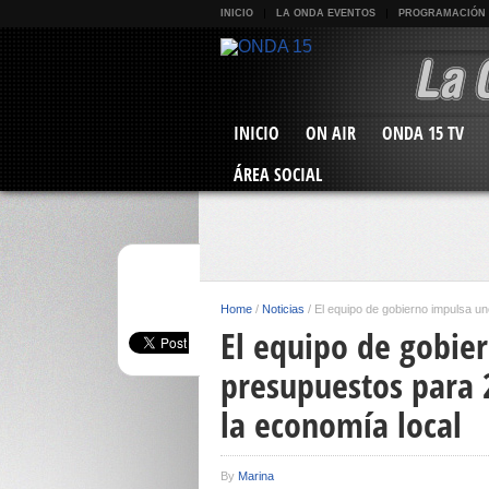
INICIO
LA ONDA EVENTOS
PROGRAMACIÓN
INICIO
ON AIR
ONDA 15 TV
ÁREA SOCIAL
Home
/
Noticias
/
El equipo de gobierno impulsa u
El equipo de gobie
presupuestos para 
la economía local
By
Marina