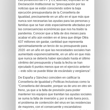
Las portavoces del PP y Cs, además, expresan en la
Declaración Institucional su “preocupación por las
noticias que se están conociendo sobre la baja
ejecución presupuestaria de la Conselleria de
Igualdad, precisamente en un año en el que más que
nunca son necesarias las ayudas para las personas y
familias que se han visto especialmente afectadas por
las consecuencias económicas que nos ha traído la
pandemia. Conocer que a falta de dos meses para
acabar el año aún existen en el área que dirige Oltra
637 millones sin gastar, cantidad que representa
aproximadamente un tercio de su presupuesto para
2020 -en un año en que las necesidades sociales han
aumentado exponencialmente, en un año en que más
que nunca se debería haber ejecutado hasta el último
céntimo del presupuesto y hasta la fecha se han
ejecutado 6 puntos menos que en el ejercicio anterior
– esto sólo se puede tildar de escándalo y vergüenza”.
De España y Sánchez coinciden en calificar la
Conselleria de Igualdad y Políticas Inclusivas como la
“Conselleria del desastre, porque va de uno en otro sin
freno, ya que a la falta de previsión para poder
mantener los equipos que tramitan las ayudas sociales
se suma la falta de inversión y, por si esto fuera poco,
el problema de contención del virus en las residencias
de mayores, con el consecuente y escandaloso