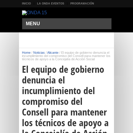
INICIO
LA ONDA EVENTOS
PROGRAMACIÓN
MENU
Home
/
Noticias
/
Alicante
/
El equipo de gobierno denuncia el
incumplimiento del compromiso del Consell para mantener los
técnicos de apoyo a la Concejalía de Acción Social
El equipo de gobierno
denuncia el
incumplimiento del
compromiso del
Consell para mantener
los técnicos de apoyo a