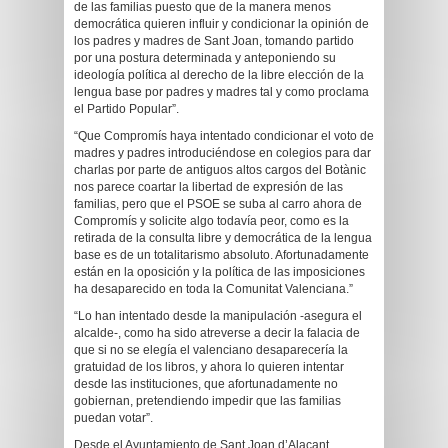
de las familias puesto que de la manera menos
democrática quieren influir y condicionar la opinión de
los padres y madres de Sant Joan, tomando partido
por una postura determinada y anteponiendo su
ideología política al derecho de la libre elección de la
lengua base por padres y madres tal y como proclama
el Partido Popular”.
“Que Compromís haya intentado condicionar el voto de
madres y padres introduciéndose en colegios para dar
charlas por parte de antiguos altos cargos del Botànic
nos parece coartar la libertad de expresión de las
familias, pero que el PSOE se suba al carro ahora de
Compromís y solicite algo todavía peor, como es la
retirada de la consulta libre y democrática de la lengua
base es de un totalitarismo absoluto. Afortunadamente
están en la oposición y la política de las imposiciones
ha desaparecido en toda la Comunitat Valenciana.”
“Lo han intentado desde la manipulación -asegura el
alcalde-, como ha sido atreverse a decir la falacia de
que si no se elegía el valenciano desaparecería la
gratuidad de los libros, y ahora lo quieren intentar
desde las instituciones, que afortunadamente no
gobiernan, pretendiendo impedir que las familias
puedan votar”.
Desde el Ayuntamiento de Sant Joan d’Alacant