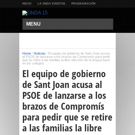
INICIO
LA ONDA EVENTOS
PROGRAMACIÓN
MENU
Home
/
Noticias
/
El equipo de gobierno de Sant Joan acusa
al PSOE de lanzarse a los brazos de Compromís para pedir
que se retire a las familias la libre elección de la lengua base
en los colegios
El equipo de gobierno
de Sant Joan acusa al
PSOE de lanzarse a los
brazos de Compromís
para pedir que se retire
a las familias la libre