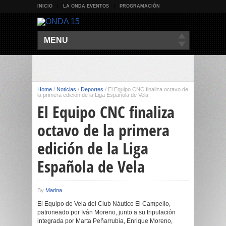
INICIO
LA ONDA EVENTOS
PROGRAMACIÓN
MENU
Home
/
Noticias
/
Deportes
/
El Equipo CNC finaliza octavo de
la primera edición de la Liga Española de Vela
El Equipo CNC finaliza
octavo de la primera
edición de la Liga
Española de Vela
By
Marina
El Equipo de Vela del Club Náutico El Campello,
patroneado por Iván Moreno, junto a su tripulación
integrada por Marta Peñarrubia, Enrique Moreno,