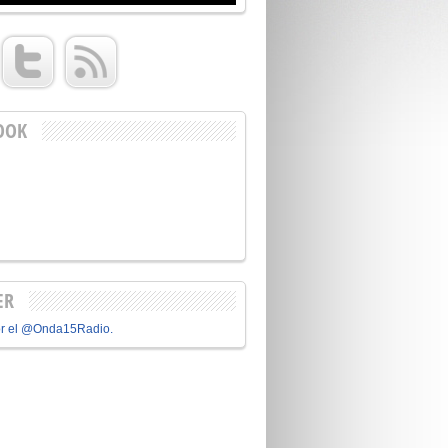
OOK
ER
or el @Onda15Radio.