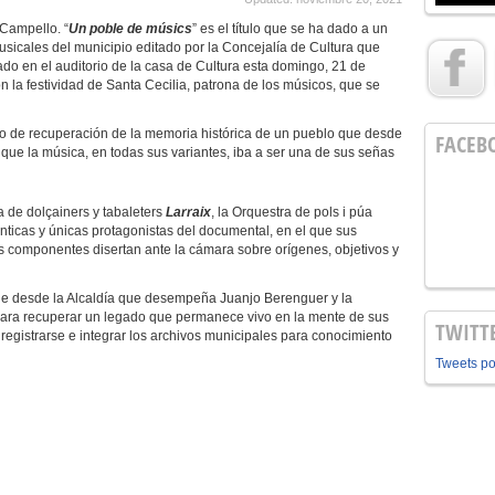
 Campello. “
Un poble de músics
” es el título que se ha dado a un
sicales del municipio editado por la Concejalía de Cultura que
ado en el auditorio de la casa de Cultura esta domingo, 21 de
 la festividad de Santa Cecilia, patrona de los músicos, que se
e recuperación de la memoria histórica de un pueblo que desde
FACEB
 que la música, en todas sus variantes, iba a ser una de sus señas
la de dolçainers y tabaleters
Larraix
, la Orquestra de pols i púa
nticas y únicas protagonistas del documental, en el que sus
s componentes disertan ante la cámara sobre orígenes, objetivos y
 desde la Alcaldía que desempeña Juanjo Berenguer y la
para recuperar un legado que permanece vivo en la mente de sus
TWITT
egistrarse e integrar los archivos municipales para conocimiento
Tweets p