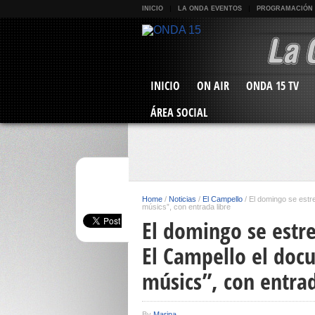
INICIO
LA ONDA EVENTOS
PROGRAMACIÓN
INICIO
ON AIR
ONDA 15 TV
ÁREA SOCIAL
Home
/
Noticias
/
El Campello
/
El domingo se estr
músics”, con entrada libre
El domingo se estre
El Campello el doc
músics”, con entrad
By
Marina