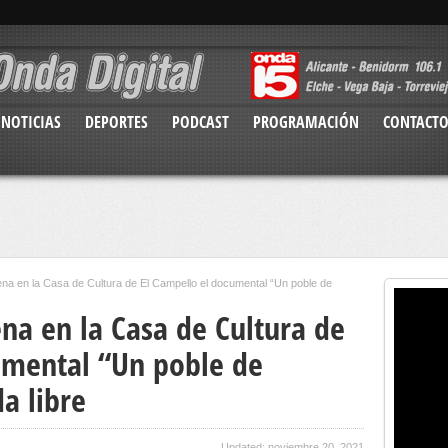
NOTICIAS
DEPORTES
PODCAST
PROGRAMACIÓN
CONTACT
ena en la Casa de Cultura de El Campello el documental “Un poble de
na en la Casa de Cultura de
umental “Un poble de
a libre
Updated: noviembre 20, 2021