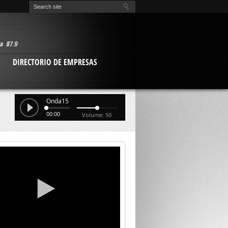
O
DIRECTORIO DE EMPRESAS
Onda15
00:00
Volume: 50