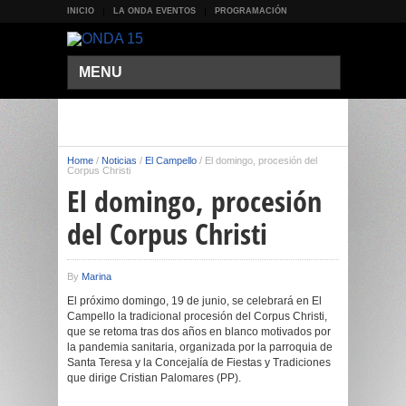
INICIO
LA ONDA EVENTOS
PROGRAMACIÓN
MENU
Home
/
Noticias
/
El Campello
/
El domingo, procesión del
Corpus Christi
El domingo, procesión
del Corpus Christi
By
Marina
El próximo domingo, 19 de junio, se celebrará en El
Campello la tradicional procesión del Corpus Christi,
que se retoma tras dos años en blanco motivados por
la pandemia sanitaria, organizada por la parroquia de
Santa Teresa y la Concejalía de Fiestas y Tradiciones
que dirige Cristian Palomares (PP).