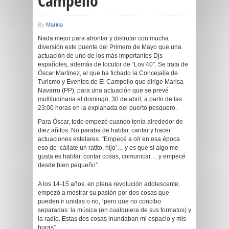
Campello
By
Marina
Nada mejor para afrontar y disfrutar con mucha
diversión este puente del Primero de Mayo que una
actuación de uno de los más importantes Djs
españoles, además de locutor de “Los 40”. Se trata de
Óscar Martínez, al que ha fichado la Concejalía de
Turismo y Eventos de El Campello que dirige Marisa
Navarro (PP), para una actuación que se prevé
multitudinaria el domingo, 30 de abril, a partir de las
23:00 horas en la explanada del puerto pesquero.
Para Óscar, todo empezó cuando tenía alrededor de
diez añitos. No paraba de hablar, cantar y hacer
actuaciones estelares. “Empecé a oír en esa época
eso de ‘cállate un ratito, hijo’… y es que si algo me
gusta es hablar, contar cosas, comunicar… y empecé
desde bien pequeño”.
A los 14-15 años, en plena revolución adolescente,
empezó a mostrar su pasión por dos cosas que
pueden ir unidas o no, “pero que no concibo
separadas: la música (en cualquiera de sus formatos) y
la radio. Estas dos cosas inundaban mi espacio y mis
horas”.