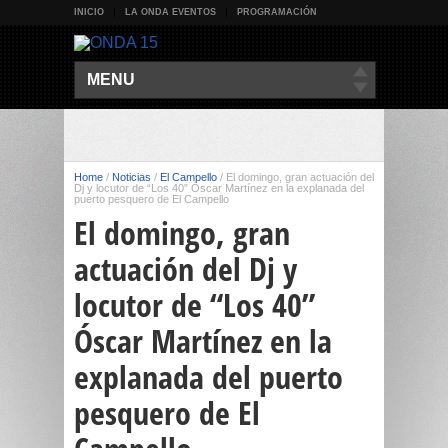
INICIO
LA ONDA EVENTOS
PROGRAMACIÓN
MENU
Home
/
Noticias
/
El Campello
/
El domingo, gran actuación del
Dj y locutor de “Los 40” Óscar Martínez en la explanada del
puerto pesquero de El Campello
El domingo, gran
actuación del Dj y
locutor de “Los 40”
Óscar Martínez en la
explanada del puerto
pesquero de El