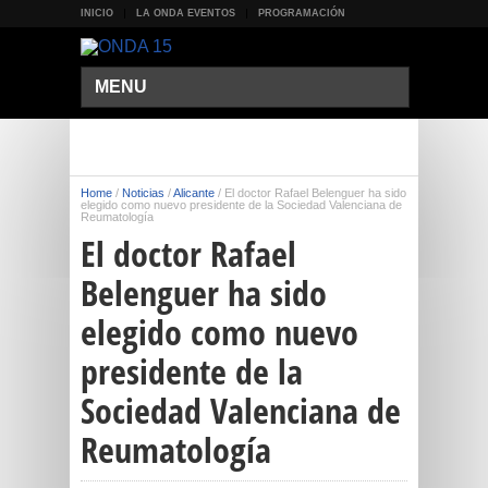
INICIO
LA ONDA EVENTOS
PROGRAMACIÓN
MENU
Home
/
Noticias
/
Alicante
/
El doctor Rafael Belenguer ha sido
elegido como nuevo presidente de la Sociedad Valenciana de
Reumatología
El doctor Rafael
Belenguer ha sido
elegido como nuevo
presidente de la
Sociedad Valenciana de
Reumatología