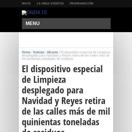
INICIO
LA ONDA EVENTOS
PROGRAMACIÓN
MENU
Home
/
Noticias
/
Alicante
/
El dispositivo especial de Limpieza
desplegado para Navidad y Reyes retira de las calles más de
mil quinientas toneladas de residuos
El dispositivo especial
de Limpieza
desplegado para
Navidad y Reyes retira
de las calles más de mil
quinientas toneladas