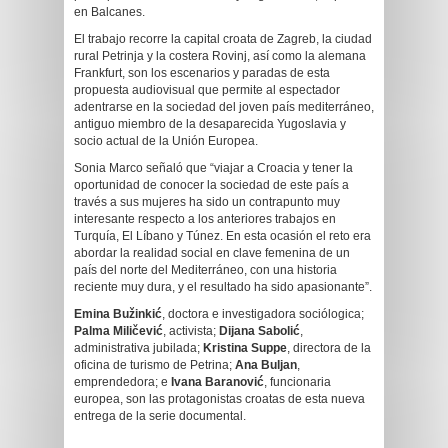
en Balcanes.
El trabajo recorre la capital croata de Zagreb, la ciudad
rural Petrinja y la costera Rovinj, así como la alemana
Frankfurt, son los escenarios y paradas de esta
propuesta audiovisual que permite al espectador
adentrarse en la sociedad del joven país mediterráneo,
antiguo miembro de la desaparecida Yugoslavia y
socio actual de la Unión Europea.
Sonia Marco señaló que “viajar a Croacia y tener la
oportunidad de conocer la sociedad de este país a
través a sus mujeres ha sido un contrapunto muy
interesante respecto a los anteriores trabajos en
Turquía, El Líbano y Túnez. En esta ocasión el reto era
abordar la realidad social en clave femenina de un
país del norte del Mediterráneo, con una historia
reciente muy dura, y el resultado ha sido apasionante”.
Emina Bužinkić
, doctora e investigadora sociólogica;
Palma Miličević
, activista;
Dijana Sabolić
,
administrativa jubilada;
Kristina Suppe
, directora de la
oficina de turismo de Petrina;
Ana Buljan
,
emprendedora; e
Ivana Baranović
, funcionaria
europea, son las protagonistas croatas de esta nueva
entrega de la serie documental.