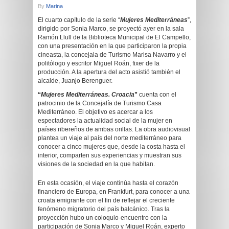
By
Marina
El cuarto capítulo de la serie “
Mujeres Mediterráneas
”,
dirigido por Sonia Marco, se proyectó ayer en la sala
Ramón Llull de la Biblioteca Municipal de El Campello,
con una presentación en la que participaron la propia
cineasta, la concejala de Turismo Marisa Navarro y el
politólogo y escritor Miguel Roán, fixer de la
producción. A la apertura del acto asistió también el
alcalde, Juanjo Berenguer.
“
Mujeres Mediterráneas. Croacia
”
cuenta con el
patrocinio de la Concejalía de Turismo Casa
Mediterráneo. El objetivo es acercar a los
espectadores
la actualidad social de la mujer en
países ribereños de ambas orillas. La obra audiovisual
plantea un viaje al país del norte mediterráneo para
conocer a cinco mujeres que, desde la costa hasta el
interior, comparten sus experiencias y muestran sus
visiones de la sociedad en la que habitan.
En esta ocasión, el viaje continúa hasta el corazón
financiero de Europa, en Frankfurt, para conocer a una
croata emigrante con el fin de reflejar el creciente
fenómeno migratorio del país balcánico. Tras la
proyección hubo un coloquio-encuentro con la
participación de Sonia Marco y Miguel Roán, experto