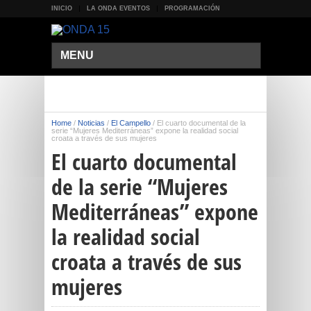
INICIO
LA ONDA EVENTOS
PROGRAMACIÓN
MENU
Home
/
Noticias
/
El Campello
/
El cuarto documental de la
serie “Mujeres Mediterráneas” expone la realidad social
croata a través de sus mujeres
El cuarto documental
de la serie “Mujeres
Mediterráneas” expone
la realidad social
croata a través de sus
mujeres