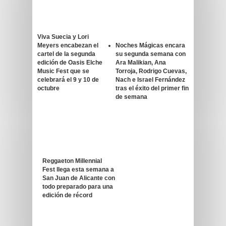
Viva Suecia y Lori
Meyers encabezan el
Noches Mágicas encara
cartel de la segunda
su segunda semana con
edición de Oasis Elche
Ara Malikian, Ana
Music Fest que se
Torroja, Rodrigo Cuevas,
celebrará el 9 y 10 de
Nach e Israel Fernández
octubre
tras el éxito del primer fin
de semana
Reggaeton Millennial
Fest llega esta semana a
San Juan de Alicante con
todo preparado para una
edición de récord