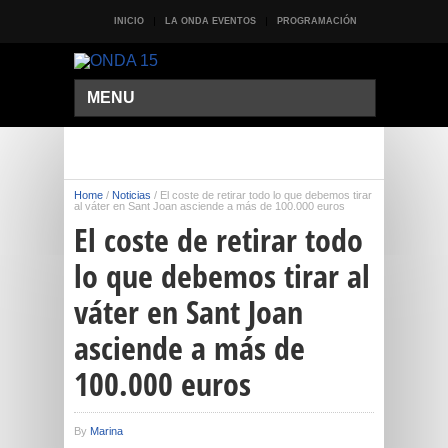
INICIO
LA ONDA EVENTOS
PROGRAMACIÓN
MENU
Home
/
Noticias
/
El coste de retirar todo lo que debemos tirar
al váter en Sant Joan asciende a más de 100.000 euros
El coste de retirar todo
lo que debemos tirar al
váter en Sant Joan
asciende a más de
100.000 euros
By
Marina