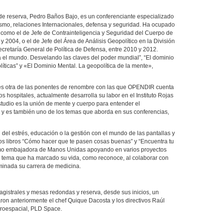
n de reserva, Pedro Baños Bajo, es un conferenciante especializado
rorismo, relaciones Internacionales, defensa y seguridad. Ha ocupado
a, como el de Jefe de Contrainteligencia y Seguridad del Cuerpo de
y 2004, o el de Jefe del Área de Análisis Geopolítico en la División
ecretaría General de Política de Defensa, entre 2010 y 2012.
a el mundo. Desvelando las claves del poder mundial”, “El dominio
íticas” y «El Dominio Mental. La geopolítica de la mente»,
 es otra de las ponentes de renombre con las que OPENDIR cuenta
tos hospitales, actualmente desarrolla su labor en el Instituto Rojas
tudio es la unión de mente y cuerpo para entender el
 es también uno de los temas que aborda en sus conferencias,
 del estrés, educación o la gestión con el mundo de las pantallas y
los libros “Cómo hacer que te pasen cosas buenas” y “Encuentra tu
mo embajadora de Manos Unidas apoyando en varios proyectos
un tema que ha marcado su vida, como reconoce, al colaborar con
minada su carrera de medicina.
gistrales y mesas redondas y reserva, desde sus inicios, un
aron anteriormente el chef Quique Dacosta y los directivos Raúl
eroespacial, PLD Space.