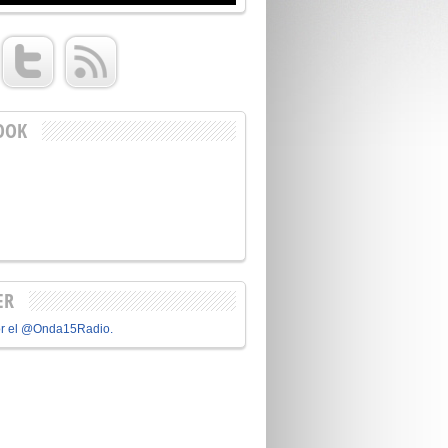
OOK
ER
or el @Onda15Radio.