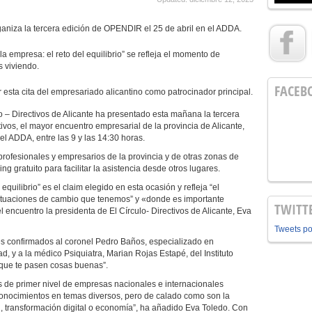
rganiza la tercera edición de OPENDIR el 25 de abril en el ADDA.
a empresa: el reto del equilibrio” se refleja el momento de
 viviendo.
FACEB
sta cita del empresariado alicantino como patrocinador principal.
lo – Directivos de Alicante ha presentado esta mañana la tercera
vos, el mayor encuentro empresarial de la provincia de Alicante,
 el ADDA, entre las 9 y las 14:30 horas.
 profesionales y empresarios de la provincia y de otras zonas de
g gratuito para facilitar la asistencia desde otros lugares.
equilibrio” es el claim elegido en esta ocasión y refleja “el
ituaciones de cambio que tenemos” y «donde es importante
TWITT
l encuentro la presidenta de El Círculo- Directivos de Alicante, Eva
Tweets p
 confirmados al coronel Pedro Baños, especializado en
dad, y a la médico Psiquiatra, Marian Rojas Estapé, del Instituto
 que te pasen cosas buenas”.
e primer nivel de empresas nacionales e internacionales
onocimientos en temas diversos, pero de calado como son la
dad, transformación digital o economía”, ha añadido Eva Toledo. Con