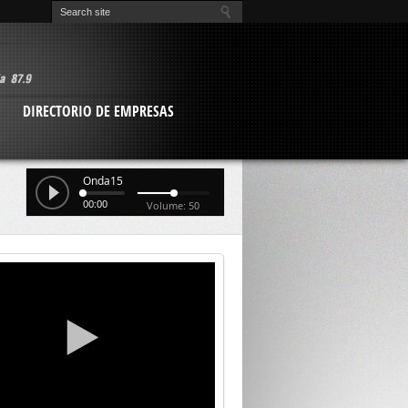
O
DIRECTORIO DE EMPRESAS
Onda15
00:00
Volume: 50