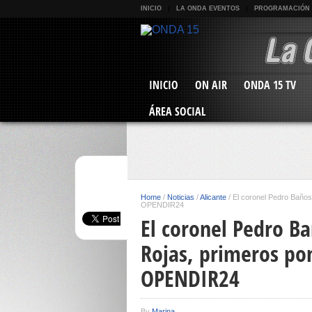
INICIO
LA ONDA EVENTOS
PROGRAMACIÓN
INICIO
ON AIR
ONDA 15 TV
ÁREA SOCIAL
Home
/
Noticias
/
Alicante
/
El coronel Pedro Baños
OPENDIR24
El coronel Pedro Ba
Rojas, primeros po
OPENDIR24
By
Marina