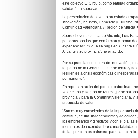
este objetivo El Círculo, como entidad organ
calidad”, ha subrayado.
La presentación del evento ha estado arropada
Innovación, Industria, Comercio y Turismo, Nur
Comunidad Valenciana y Región de Murcia, 
Sobre el evento el alcalde Alicante, Luis B
personas son las que conforman y toman dec
experiencias”. “Y que se haga en Alicante sit
Alicante y su provincia”, ha añadido.
Por su parte la consellera de Innovación, In
respaldo de la Generalitat al encuentro y ha 
resilientes a crisis económicas o inesperadas
permanente”.
En representación del pool de patrocinadores
Valenciana y Región de Murcia, principal spo
provincia y para la Comunitat Valenciana, y l
propuesta de valor.
“Somos muy conscientes de la importancia de
continua, neutra, independiente y de calidad,
los empresarios y directivos y con ello a la
momentos de incertidumbre e inestabilidad in
de las principales palancas para salir con éx