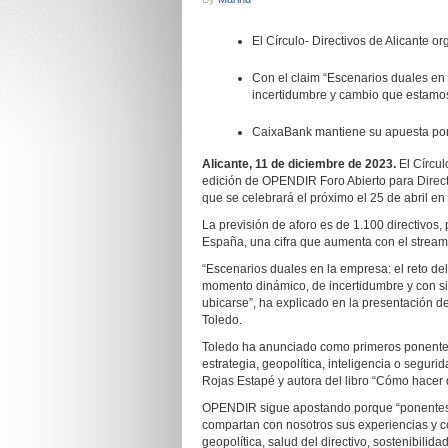
El Círculo- Directivos de Alicante o
Con el claim “Escenarios duales en l
incertidumbre y cambio que estamos
CaixaBank mantiene su apuesta por e
Alicante, 11 de diciembre de 2023.
El Círcu
edición de OPENDIR Foro Abierto para Directi
que se celebrará el próximo el 25 de abril en
La previsión de aforo es de 1.100 directivos,
España, una cifra que aumenta con el streamin
“Escenarios duales en la empresa: el reto del 
momento dinámico, de incertidumbre y con s
ubicarse”, ha explicado en la presentación de
Toledo.
Toledo ha anunciado como primeros ponentes
estrategia, geopolítica, inteligencia o seguri
Rojas Estapé y autora del libro “Cómo hacer
OPENDIR sigue apostando porque “ponentes d
compartan con nosotros sus experiencias y c
geopolítica, salud del directivo, sostenibili