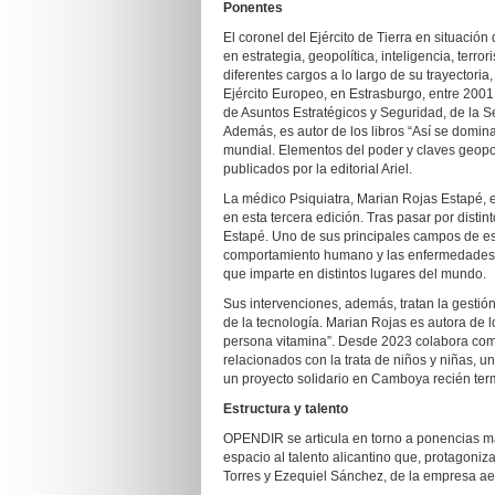
Ponentes
El coronel del Ejército de Tierra en situació
en estrategia, geopolítica, inteligencia, ter
diferentes cargos a lo largo de su trayectori
Ejército Europeo, en Estrasburgo, entre 2001 
de Asuntos Estratégicos y Seguridad, de la S
Además, es autor de los libros “Así se domin
mundial. Elementos del poder y claves geopol
publicados por la editorial Ariel.
La médico Psiquiatra, Marian Rojas Estapé,
en esta tercera edición. Tras pasar por distin
Estapé. Uno de sus principales campos de es
comportamiento humano y las enfermedades y
que imparte en distintos lugares del mundo.
Sus intervenciones, además, tratan la gestión
de la tecnología. Marian Rojas es autora de 
persona vitamina”. Desde 2023 colabora co
relacionados con la trata de niños y niñas, 
un proyecto solidario en Camboya recién ter
Estructura y talento
OPENDIR se articula en torno a ponencias ma
espacio al talento alicantino que, protagoniz
Torres y Ezequiel Sánchez, de la empresa a