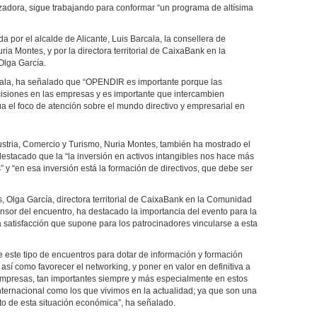
izadora, sigue trabajando para conformar “un programa de altísima
 por el alcalde de Alicante, Luis Barcala, la consellera de
ia Montes, y por la directora territorial de CaixaBank en la
Olga García.
arcala, ha señalado que “OPENDIR es importante porque las
isiones en las empresas y es importante que intercambien
úa el foco de atención sobre el mundo directivo y empresarial en
dustria, Comercio y Turismo, Nuria Montes, también ha mostrado el
destacado que la “la inversión en activos intangibles nos hace más
” y “en esa inversión está la formación de directivos, que debe ser
, Olga García, directora territorial de CaixaBank en la Comunidad
nsor del encuentro, ha destacado la importancia del evento para la
a satisfacción que supone para los patrocinadores vincularse a esta
 este tipo de encuentros para dotar de información y formación
 así como favorecer el networking, y poner en valor en definitiva a
s empresas, tan importantes siempre y más especialmente en estos
ternacional como los que vivimos en la actualidad; ya que son una
ito de esta situación económica”, ha señalado.