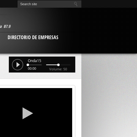
O
DIRECTORIO DE EMPRESAS
Onda15
00:00
Volume: 50