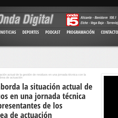
NOTICIAS
DEPORTES
PODCAST
PROGRAMACIÓN
CONTACT
ación actual de la gestión de residuos en una jornada técnica con la
área de actuación
aborda la situación actual de
uos en una jornada técnica
presentantes de los
rea de actuación