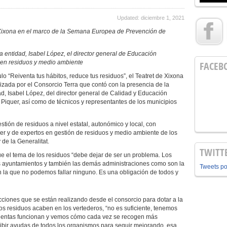
Updated: diciembre 1, 2021
de Xixona en el marco de la Semana Europea de Prevención de
la entidad, Isabel López, el director general de Educación
 en residuos y medio ambiente
FACEB
ulo “Reiventa tus hábitos, reduce tus residuos”, el Teatret de Xixona
zada por el Consorcio Terra que contó con la presencia de la
ad, Isabel López, del director general de Calidad y Educación
 Piquer, así como de técnicos y representantes de los municipios
stión de residuos a nivel estatal, autonómico y local, con
er y de expertos en gestión de residuos y medio ambiente de los
 de la Generalitat.
TWITT
e el tema de los residuos “debe dejar de ser un problema. Los
s ayuntamientos y también las demás administraciones como son la
Tweets p
n la que no podemos fallar ninguno. Es una obligación de todos y
ciones que se están realizando desde el consorcio para dotar a la
os residuos acaben en los vertederos, “no es suficiente, tenemos
amientas funcionan y vemos cómo cada vez se recogen más
ibir ayudas de todos los organismos para seguir mejorando, esa