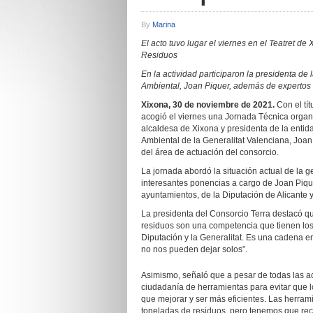
By
Marina
El acto tuvo lugar el viernes en el Teatret 
Residuos
En la actividad participaron la presidenta de 
Ambiental, Joan Piquer, además de expertos
Xixona, 30 de noviembre de 2021.
Con el tít
acogió el viernes una Jornada Técnica organi
alcaldesa de Xixona y presidenta de la entid
Ambiental de la Generalitat Valenciana, Joan
del área de actuación del consorcio.
La jornada abordó la situación actual de la ge
interesantes ponencias a cargo de Joan Piqu
ayuntamientos, de la Diputación de Alicante y
La presidenta del Consorcio Terra destacó qu
residuos son una competencia que tienen lo
Diputación y la Generalitat. Es una cadena e
no nos pueden dejar solos”.
Asimismo, señaló que a pesar de todas las ac
ciudadanía de herramientas para evitar que l
que mejorar y ser más eficientes. Las herr
toneladas de residuos, pero tenemos que rec