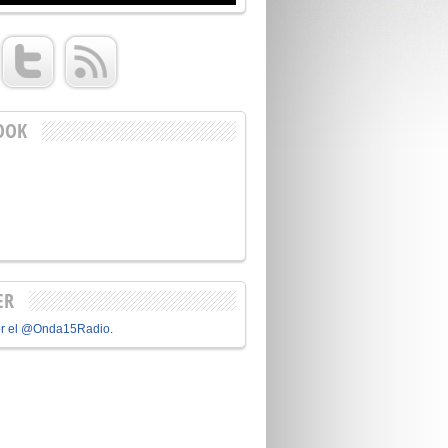
OOK
ER
or el @Onda15Radio.