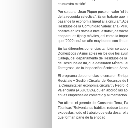
es nuestra misión”.
Por su parte, Joan Piquer puso en valor “el 
de la recogida selectiva”. Es un trabajo qu
pasar de la economía lineal a la circular”. A
Residuos de la Comunidad Valenciana (PIRCV
positiva en los datos a nivel estatal”, desta
ecoparques fijos y móviles, así como la impo
que “2022 será un año muy bueno con líneas d
En las diferentes ponencias también se abor
Domésticos y Asimilables en los que los ayun
Calleja, del departamento de Residuos de la 
de Residuos de Ibi, que detallaron Míriam Lau
Torregrosa, de la inspección técnica de Servi
El programa de ponencias lo cerraron Enrique
Reciclaje y Gestión Circular de Recursos de 
la Comunitat en economía circular; y Pedro 
Valenciana (ASUCOVA), quien abordó las acc
en las empresas de comercio y alimentación.
Por último, el gerente del Consorcio Terra, 
Técnicas “Reiventa tus hábitos, reduce tus r
expuestas, todo el trabajo que está desarrol
que forman parte de la entidad.