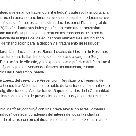
trabajo que estamos haciendo entre todos” y subrayó la importancia
e merece la pena porque tenemos que ser sostenibles, y tenemos que
demás, resaltó que los cambios introducidos por el Plan Integral de
) “están dando sus frutos y están teniendo una repercusión
cando también la puesta en marcha en los consorcios de la red de
rtancia de la figura de los educadores ambientales, anunciando
e financiación para la gestión y el tratamiento de residuos”.
daron la redacción de los Planes Locales de Gestión de Residuos
tamientos se hallan inmersos, en este caso a cargo de Sergio
Diputación de Alicante, y se expuso el caso práctico del Plan Local
rí, concejala de Servicios Públicos del municipio, e Inma
cios del Consistorio ibense.
 López, del servicio de Prevención, Reutilización, Fomento del
la Generalitat Valenciana, que habló de la estrategia española y de
Reig, director de la Asociación de Supermercados de la Comunidad
iones en materia de prevención de residuos y economía circular
Pablo Martínez, concluyó con una breve alocución estas Jornadas
esiduos”, destacando además del interés de todas las charlas
lando el consorcio en colaboración estrecha con los 37 municipios