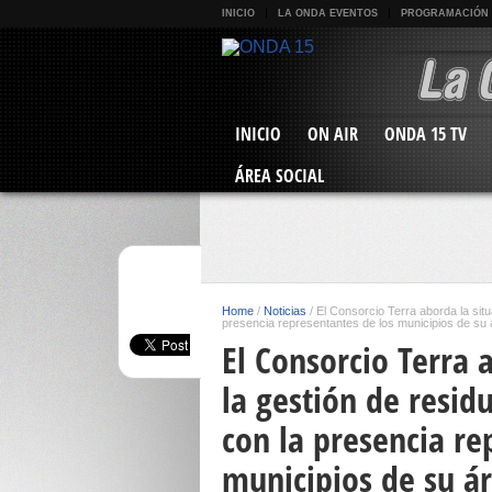
INICIO
LA ONDA EVENTOS
PROGRAMACIÓN
INICIO
ON AIR
ONDA 15 TV
ÁREA SOCIAL
Home
/
Noticias
/
El Consorcio Terra aborda la situ
presencia representantes de los municipios de su 
El Consorcio Terra 
la gestión de resid
con la presencia re
municipios de su á